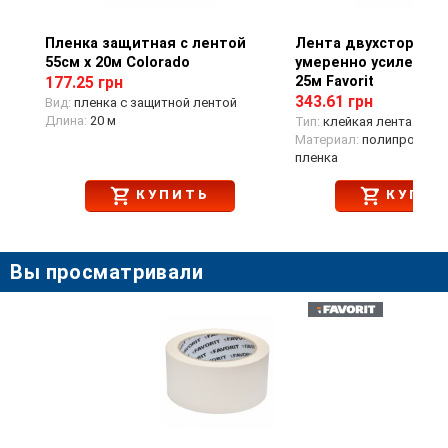
Пленка защитная с лентой
Просмотр товара
Лента двухстороння
Просмотр тов
55см х 20м Colorado
умеренно усиленная
25м Favorit
177.25 грн
343.61 грн
Вид:
пленка с защитной лентой
Длина:
20 м
Тип:
клейкая лента
Материал:
полипропиле
пленка
КУПИТЬ
КУПИТ
Вы просматривали