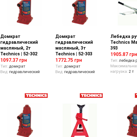
Домкрат
Просмотр товара
Домкрат
Просмотр товара
Лебедка ру
Просмотр
гидравлический
гидравлический
Technics Mas
масляный, 2т
масляный, 3т
393
Technics | 52-302
Technics | 52-303
1905.87 грн
1097.37 грн
1772.75 грн
Тип:
лебедка 
Максимальная
Тип:
домкрат
Тип:
домкрат
нагрузка:
2 т
Вид:
гидравлический
Вид:
гидравлический