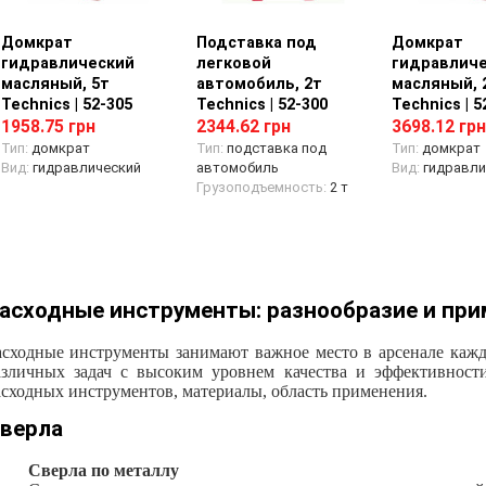
Домкрат
Просмотр товара
Подставка под
Просмотр товара
Домкрат
Просмотр
гидравлический
легковой
гидравлич
масляный, 5т
автомобиль, 2т
масляный, 
Technics | 52-305
Technics | 52-300
Technics | 5
1958.75 грн
2344.62 грн
3698.12 грн
Тип:
домкрат
Тип:
подставка под
Тип:
домкрат
Вид:
гидравлический
автомобиль
Вид:
гидравли
Грузоподъемность:
2 т
асходные инструменты: разнообразие и при
асходные инструменты
занимают важное место в арсенале кажд
азличных задач с высоким уровнем качества и эффективност
асходных инструментов, материалы
,
област
ь
применения.
верла
Сверла по металлу