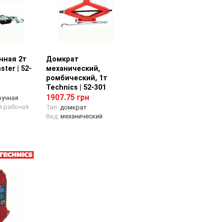
чная 2т
 товара
Домкрат
Просмотр товара
ter | 52-
механический,
ромбический, 1т
Technics | 52-301
1907.75 грн
ручная
 рабочая
Тип:
домкрат
Вид:
механический