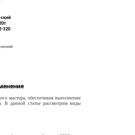
 товара
еский
20т
2-320
ческий
менение
ого мастера, обеспечивая выполнение
и. В данной статье рассмотрим виды