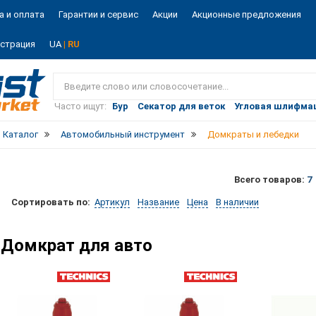
а и оплата
Гарантии и сервис
Акции
Акционные предложения
истрация
UA
| RU
Vist
market
Часто ищут:
Бур
Секатор для веток
Угловая шлифма
Каталог
Автомобильный инструмент
Домкраты и лебедки
Всего товаров:
7
Сортировать по:
Артикул
Название
Цена
В наличии
Домкрат для авто