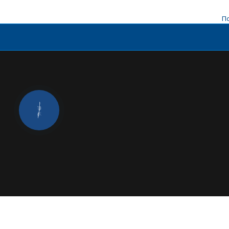
По
КНОПКА
ЗВ'ЯЗКУ
Д