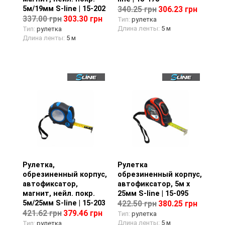
5м/19мм S-line | 15-202
340.25 грн
306.23 грн
337.00 грн
303.30 грн
Тип:
рулетка
Длина ленты:
5 м
Тип:
рулетка
Длина ленты:
5 м
Рулетка,
Просмотр товара
Рулетка
Просмотр товара
обрезиненный корпус,
обрезиненный корпус,
автофиксатор,
автофиксатор, 5м х
магнит, нейл. покр.
25мм S-line | 15-095
5м/25мм S-line | 15-203
422.50 грн
380.25 грн
421.62 грн
379.46 грн
Тип:
рулетка
Длина ленты:
5 м
Тип:
рулетка