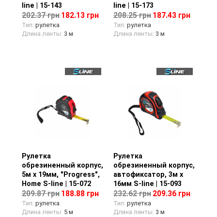
line | 15-143
line | 15-173
202.37 грн
182.13 грн
208.25 грн
187.43 грн
Тип:
рулетка
Тип:
рулетка
Длина ленты:
3 м
Длина ленты:
3 м
Рулетка
Просмотр товара
Рулетка
Просмотр товара
обрезиненный корпус,
обрезиненный корпус,
5м х 19мм, "Progress",
автофиксатор, 3м х
Home S-line | 15-072
16мм S-line | 15-093
209.87 грн
188.88 грн
232.62 грн
209.36 грн
Тип:
рулетка
Тип:
рулетка
Длина ленты:
5 м
Длина ленты:
3 м