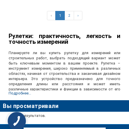
‹
1
2
›
Рулетки: практичность, легкость и
точность измерений
Планируете ли вы купить рулетку для измерений или
строительных работ, выбрать подходящий вариант может
быть ключевым моментом в вашем проекте. Рулетка –
инструмент измерения, широко применяемый в различных
областях, начиная от строительства и заканчивая дизайном
интерьера. Это устройство предназначено для точного
определения длины или расстояния и может иметь
различные характеристики и функции в зависимости от его
Подробнее...
назначения.
Строение и материалы рулетки
Вы просматривали
Рулетка для измерения состоит из корпуса, металлической
Нет результатов.
ленты и механизма блокировки. Корпус, обычно,
изготавливается из прочного и ударопрочного пластика или