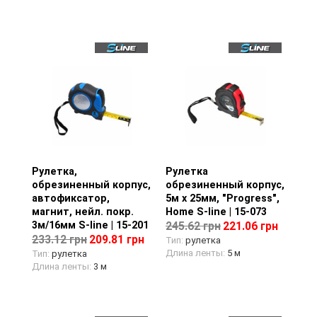
Рулетка,
Просмотр товара
Рулетка
Просмотр товара
обрезиненный корпус,
обрезиненный корпус,
автофиксатор,
5м х 25мм, "Progress",
магнит, нейл. покр.
Home S-line | 15-073
3м/16мм S-line | 15-201
245.62 грн
221.06 грн
233.12 грн
209.81 грн
Тип:
рулетка
Длина ленты:
5 м
Тип:
рулетка
Длина ленты:
3 м