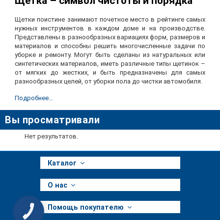
Щетка – символ чистоты и порядка
Щетки поистине занимают почетное место в рейтинге самых
нужных инструментов в каждом доме и на производстве.
Представлены в разнообразных вариациях форм, размеров и
материалов и способны решить многочисленные задачи по
уборке и ремонту. Могут быть сделаны из натуральных или
синтетических материалов, иметь различные типы щетинок –
от мягких до жестких, и быть предназначены для самых
разнообразных целей, от уборки пола до чистки автомобиля.
Большинство щеток состоят из щетины, основания и ручки.
Подробнее...
Ручки щеток могут быть изготовлены из таких материалов
Вы просматривали
как дерево, пластик, металл или комбинация материалов.
Каждый материал имеет свои преимущества и подходит для
Нет результатов.
определенных условий использования.
Основание щетки это часть, к которой прикрепляется щетина.
Каталог
Оно обычно выполнено из прочного материала, такого как
пластик или металл, чтобы обеспечить надежное крепление
щетины и долговечность конструкции.
О нас
Выбор материала для щетины зависит от задачи, которую
Помощь покупателю
предполагается выполнять. Например, щетины из
КНОПКА
ЗВ'ЯЗКУ
натурального волокна мягче и подходят для чувствительных