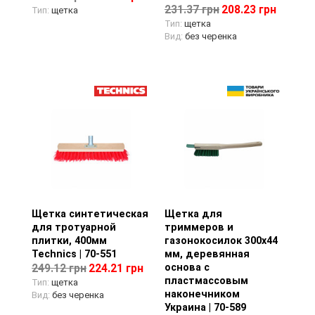
231.37 грн
208.23 грн
Тип:
щетка
Тип:
щетка
Вид:
без черенка
Щетка синтетическая
Просмотр товара
Щетка для
Просмотр товара
для тротуарной
триммеров и
плитки, 400мм
газонокосилок 300х44
Technics | 70-551
мм, деревянная
основа с
249.12 грн
224.21 грн
пластмассовым
Тип:
щетка
наконечником
Вид:
без черенка
Украина | 70-589