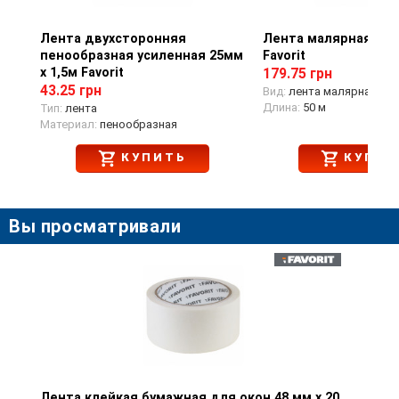
Лента двухсторонняя
Просмотр товара
Лента малярная 50м
Просмотр тов
пенообразная усиленная 25мм
Favorit
х 1,5м Favorit
179.75 грн
43.25 грн
Вид:
лента малярная
Длина:
50 м
Тип:
лента
Материал:
пенообразная
КУПИТЬ
КУПИТ
Вы просматривали
Лента клейкая бумажная для окон 48 мм х 20
Просмотр товара