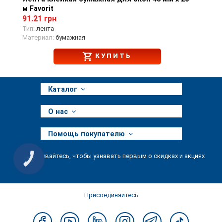
м Favorit
91.21 грн
Тип:
лента
Материал:
бумажная
КУПИТЬ
Каталог
О нас
Помощь покупателю
Подписывайтесь, чтобы узнавать первым о скидках и акциях
КНОПКА
ЗВ'ЯЗКУ
Присоединяйтесь