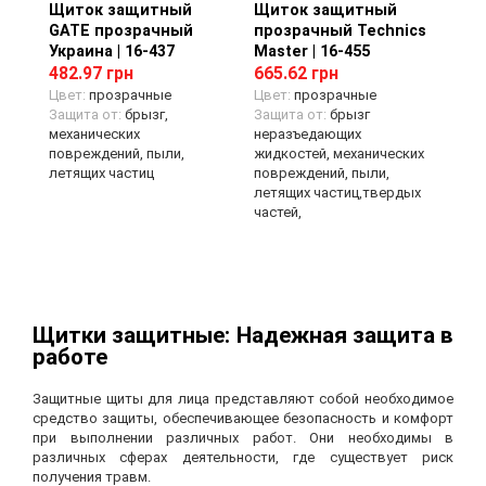
Щиток защитный
Просмотр товара
Щиток защитный
Просмотр товара
GATE прозрачный
прозрачный Technics
Украина | 16-437
Master | 16-455
482.97 грн
665.62 грн
Цвет:
прозрачные
Цвет:
прозрачные
Защита от:
брызг,
Защита от:
брызг
механических
неразъедающих
повреждений, пыли,
жидкостей, механических
летящих частиц
повреждений, пыли,
летящих частиц,твердых
частей,
Щитки защитные: Надежная защита в
работе
Защитные щиты для лица представляют собой необходимое
средство защиты, обеспечивающее безопасность и комфорт
при выполнении различных работ. Они необходимы в
различных сферах деятельности, где существует риск
получения травм.