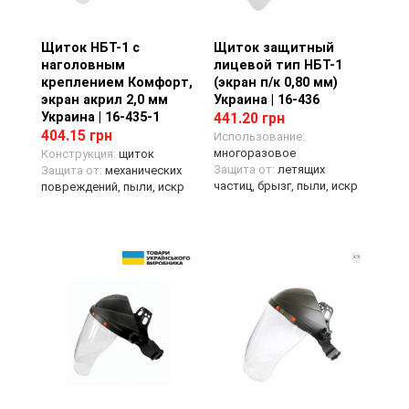
Щиток НБТ-1 с
Просмотр товара
Щиток защитный
Просмотр товара
наголовным
лицевой тип НБТ-1
креплением Комфорт,
(экран п/к 0,80 мм)
экран акрил 2,0 мм
Украина | 16-436
Украина | 16-435-1
441.20 грн
404.15 грн
Использование:
многоразовое
Конструкция:
щиток
Защита от:
летящих
Защита от:
механических
частиц, брызг, пыли, искр
повреждений, пыли, искр