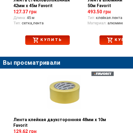
Лента стекловолоконная
Лента алюминиевая
42мм х 45м Favorit
50м Favorit
127.37 грн
493.50 грн
Длина:
45 м
Тип:
клейкая лента
Тип:
сетка,лента
Материал:
алюминий
КУПИТЬ
КУПИТ
Вы просматривали
Лента клейкая двухсторонняя 48мм х 10м
Просмотр товара
Favorit
129.62 грн