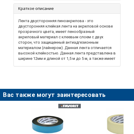
Краткое описание
Лента двусторонняя пиноакрилова - это
двусторонняя клейкая лента на акриловой основе
прозрачного цвета, имеет пенообразный
акриловый материал с клеевым слоем с двух
сторон, что защищенный антиадгезионным
материалом (лайнером). Данная лента отличается
высокой клейкостью. Данная лента представлена ​​в
ширине 12мм и длиной от 1,5 м до 5 м, а также имеет
два вида толщины основы ленты 0,5мм и 1мм.
Лента двусторонняя пиноакриловая лента широко
используется для монтажа легких предметов и
идеально подходит для незаметного соединения
прозрачных материалов (стекло, прозрачный
пластики и тд.).
Вас также могут заинтересовать