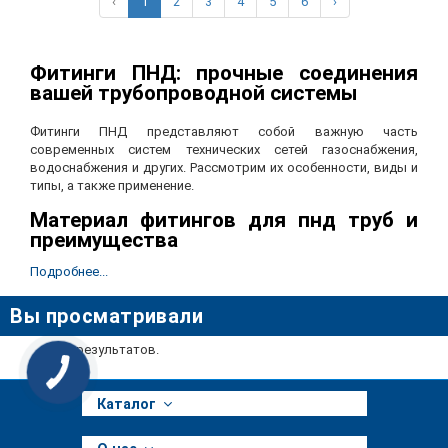
‹
1
2
3
4
5
6
›
Фитинги ПНД: прочные соединения
вашей трубопроводной системы
Фитинги ПНД представляют собой важную часть
современных систем технических сетей газоснабжения,
водоснабжения и других. Рассмотрим их особенности, виды и
типы, а также применение.
Материал фитингов для пнд труб и
преимущества
Подробнее...
Фитинги для полиэтиленовых труб производятся из
полиэтилена низкого давления, что обеспечивает им
Вы просматривали
повышенную прочность, а также устойчивость к внешним
факторам. Приведем основные их преимущества:
Нет результатов.
Прочность соединения: Они обеспечивают крепкие и
герметичные соединения труб между собой, что
предотвращает возможные утечки и гарантирует
Каталог
долговечность системы.