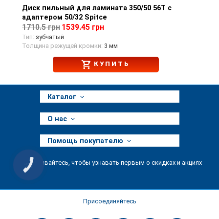
Диск пильный для ламината 350/50 56T с
Просмотр товара
адаптером 50/32 Spitce
1710.5 грн
1539.45 грн
Тип:
зубчатый
Толщина режущей кромки:
3 мм
КУПИТЬ
Каталог
О нас
Помощь покупателю
Подписывайтесь, чтобы узнавать первым о скидках и акциях
КНОПКА
ЗВ'ЯЗКУ
Присоединяйтесь