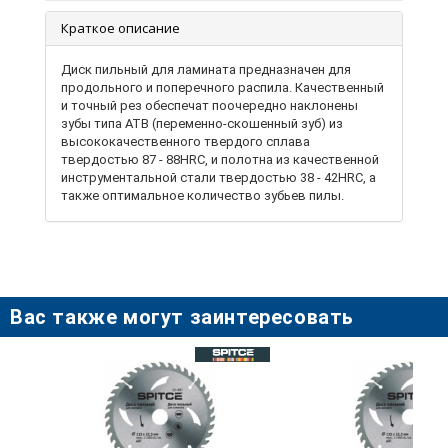
Краткое описание
Диск пильный для ламината предназначен для
продольного и поперечного распила. Качественный
и точный рез обеспечат поочередно наклонены
зубы типа ATB (переменно-скошенный зуб) из
высококачественного твердого сплава
твердостью 87 - 88HRC, и полотна из качественной
инструментальной стали твердостью 38 - 42HRC, а
также оптимальное количество зубьев пилы.
Благодаря применению качественной
инструментальной стали и высокоточного припоя
зубов, такие диски отличаются высокими
эксплуатационными показателями. Диск имеет
компенсационные прорези и может выдерживать
высокие температуры при большой интенсивности
Вас также могут заинтересовать
работы, без деформации поверхности с минимумом
колебаний, что позволяет снизить
непосредственную нагрузку на подвижные части
оборудования. Диск используется с циркулярными
пилами.