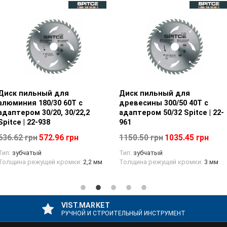
Диск пильный для
Просмотр товара
Диск пильный для
Просмотр товара
алюминия 180/30 60T с
древесины 300/50 40Т с
адаптером 30/20, 30/22,2
адаптером 50/32 Spitce | 22-
Spitce | 22-938
961
636.62 грн
572.96 грн
1150.50 грн
1035.45 грн
Тип:
зубчатый
Тип:
зубчатый
Толщина режущей кромки:
2,2 мм
Толщина режущей кромки:
3 мм
VIST.MARKET
РУЧНОЙ И СТРОИТЕЛЬНЫЙ ИНСТРУМЕНТ