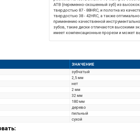
ATB (переменно-скошенный зуб) из высокок
твердостью 87 - 88HRC, и полотна из качес
твердостью 38 - 42HRC, а также оптимально
применению качественной инструментально
зубов, такие диски отличаются высокими э
имеет компенсационные прорези и может 
при большой интенсивности работы, без д
колебаний, что позволяет снизить непосре
части оборудования. Диск используется с 
ЗНАЧЕНИЕ
зубчатый
2,5 мм
нет
2 мм
32 мм
180 мм
дерево
пильный
сухой
овать: