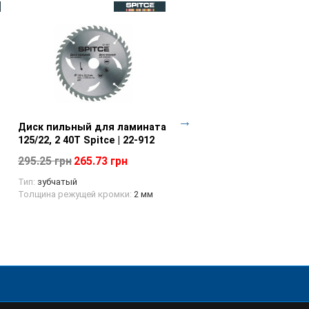
Диск пильный для ламината
Просмотр товара
Диск пильный для лами
Просмотр товара
125/22, 2 40T Spitce | 22-912
150/22, 2 48T Spitce | 22-
295.25 грн
265.73 грн
417.75 грн
375.98 грн
Тип:
зубчатый
Тип:
зубчатый
Толщина режущей кромки:
2 мм
Толщина режущей кромки:
2,