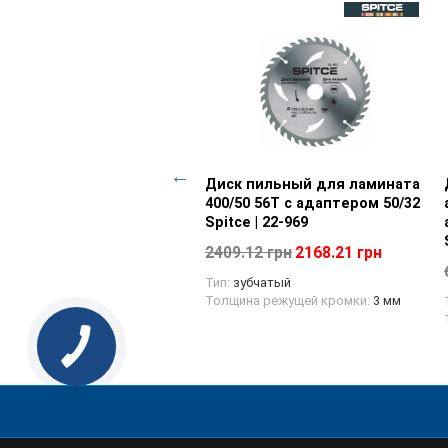
к пильный для
Просмотр товара
Диск пильный для ламината
Просмотр товара
есины 200/32 24T с
400/50 56T с адаптером 50/32
тером 32/30 Spitce | 22-
Spitce | 22-969
2409.12 грн
2168.21 грн
75 грн
372.38 грн
Тип:
зубчатый
Толщина режущей кромки:
3 мм
убчатый
ина режущей кромки:
2,5 мм