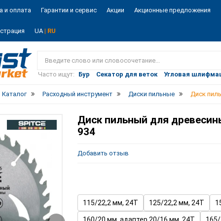
а и оплата
Гарантии и сервис
Акции
Акционные предложения
истрация
UA
| RU
Vist
market
Часто ищут:
Бур
Секатор для веток
Угловая шлифма
Каталог
Расходный инструмент
Диски пильные
Диск пиль
Диск пильный для древесины 
934
Добавить отзыв
115/22,2 мм, 24T
125/22,2 мм, 24T
1
160/20 мм, адаптер 20/16 мм, 24T
165/