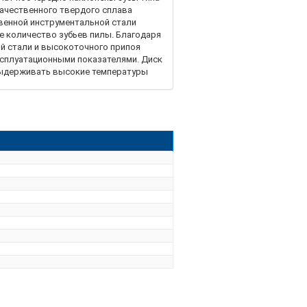
ачественного твердого сплава
твенной инструментальной стали
е количество зубьев пилы. Благодаря
й стали и высокоточного припоя
ксплуатационными показателями. Диск
выдерживать высокие температуры
еформации поверхности с минимумом
дственную нагрузку на подвижные
циркулярными пилами.