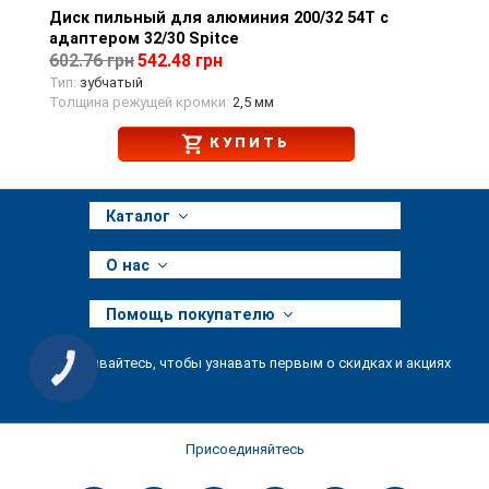
Диск пильный для алюминия 200/32 54T с
Просмотр товара
адаптером 32/30 Spitce
602.76 грн
542.48 грн
Тип:
зубчатый
Толщина режущей кромки:
2,5 мм
КУПИТЬ
Каталог
О нас
Помощь покупателю
Подписывайтесь, чтобы узнавать первым о скидках и акциях
КНОПКА
ЗВ'ЯЗКУ
Присоединяйтесь