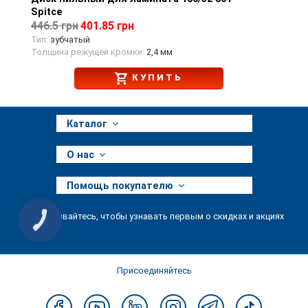
Spitce
446.5 грн
401.85 грн
Тип:
зубчатый
Толщина режущей кромки:
2,4 мм
КУПИТЬ
Каталог
О нас
Помощь покупателю
Подписывайтесь, чтобы узнавать первым о скидках и акциях
КНОПКА
ЗВ'ЯЗКУ
Присоединяйтесь