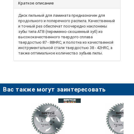
Краткое описание
Диск пильный для ламината предназначен для
продольного и поперечного распила. Качественный
и точный рез обеспечат поочередно наклонены
зубы типа ATB (переменно-скошенный зуб) из
высококачественного твердого сплава
твердостью 87 - 88HRC, и полотна из качественной
инструментальной стали твердостью 38 - 42HRC, а
также оптимальное количество зубьев пилы.
Благодаря применению качественной
инструментальной стали и высокоточного припоя
зубов, такие диски отличаются высокими
эксплуатационными показателями. Диск имеет
компенсационные прорези и может выдерживать
высокие температуры при большой интенсивности
Вас также могут заинтересовать
работы, без деформации поверхности с минимумом
колебаний, что позволяет снизить
непосредственную нагрузку на подвижные части
оборудования. Диск используется с циркулярными
пилами.