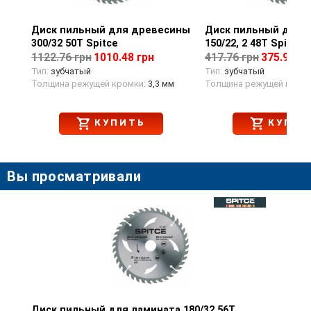
Диск пильный для древесины
Просмотр товара
Диск пильный для 
Просмотр тов
300/32 50T Spitce
150/22, 2 48T Spitce
1122.76 грн
1010.48 грн
417.76 грн
375.98 гр
Тип:
зубчатый
Тип:
зубчатый
Толщина режущей кромки:
3,3 мм
Толщина режущей кромк
КУПИТЬ
КУПИТ
Вы просматривали
Диск пильный для ламината 180/32 56T
Просмотр товара