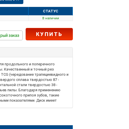
СТАТУС
В наличии
КУПИТЬ
рый заказ
ля продольного и поперечного
ы. Качественный и точный рез
 TCG (чередование трапециевидного и
твердого сплава твердостью 87 -
нтальной стали твердостью 38 -
бьев пилы. Благодаря применению
сокоточного припоя зубов, такие
ными показателями. Диск имеет
ивать высокие температуры при
мации поверхности с минимумом
дственную нагрузку на подвижные
циркулярными пилами.