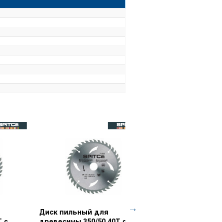
Диск пильный для ламината
Просмотр товара
Диск пильный для лами
Просмотр товара
250/32 90T с адаптером 32/30
150/22, 2 48T Spitce | 22-