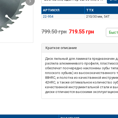
›
АРТИКУЛ
ТТХ
22-954
210/30 мм, 54T
799.50 грн
719.55 грн
Быст
Краткое описание
Диск пильный для ламината предназначен д
распила алюминиевого профиля, пластмасс
обеспечат поочередно наклонены зубы типа
плоского зубьев) из высококачественного 
88HRC, и полотна из качественной инструме
42HRC, а также оптимальное количество зу
качественной инструментальной стали и вы
диски отличаются высокими эксплуатацион
компенсационные прорези и может выдерж
большой интенсивности работы, без дефор
колебаний, что позволяет снизить непосре
части оборудования. Диск используется с 