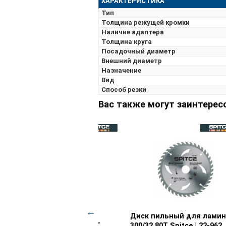
ХАРАКТЕРИСТИКА
Тип
Толщина режущей кромки
Наличие адаптера
Толщина круга
Посадочный диаметр
Внешний диаметр
Назначение
Вид
Способ резки
Вас также могут заинтерес
к пильный для ламината
Просмотр товара
Диск пильный для
Просмотр товара
30 54T с адаптером
древесины 230/30 30T с