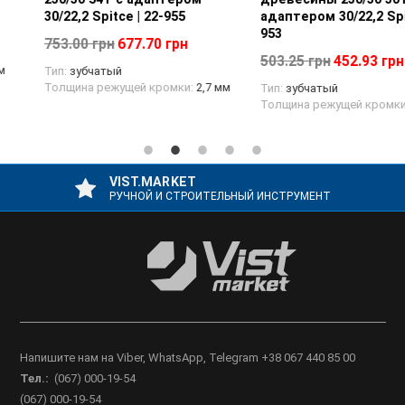
адаптером 50/32 Spitce | 22-
адаптером 30/20, 30/22,2
963
Spitce | 22-938
1648.75 грн
1483.88 грн
636.62 грн
572.96 грн
Тип:
зубчатый
Тип:
зубчатый
Толщина режущей кромки:
3 мм
Толщина режущей кромки:
2,2 мм
VIST.MARKET
РУЧНОЙ И СТРОИТЕЛЬНЫЙ ИНСТРУМЕНТ
Напишите нам на Viber, WhatsApp, Telegram +38 067 440 85 00
Тел.:
(067) 000-19-54
(067) 000-19-54