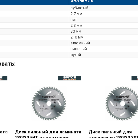
ЗНАЧЕНИЕ
зубчатый
2,7 мм
нет
2,3 мм
30 мм
210 мм
алюминий
пильный
сухой
овать:
Диск пильный для
Просмотр товара
Диск пильный для
Просмотр товара
древесины 350/50 40Т с
алюминия 180/30 60T с