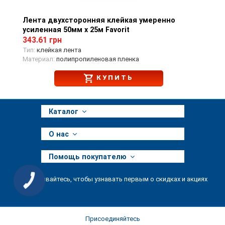
Лента двухсторонняя клейкая умеренно
Просмотр товара
усиленная 50мм х 25м Favorit
343.61 грн
Тип:
клейкая лента
Материал:
полипропиленовая пленка
КУПИТЬ
Каталог
О нас
Помощь покупателю
Подписывайтесь, чтобы узнавать первым о скидках и акциях
КНОПКА
ЗВ'ЯЗКУ
Присоединяйтесь