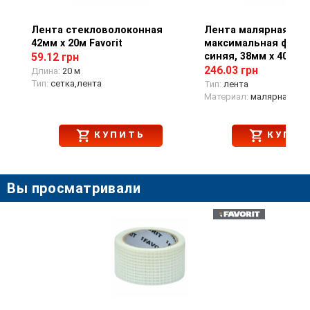
Лента стекловолоконная
Просмотр товара
Лента малярная,
Просмотр тов
42мм х 20м Favorit
максимальная фикса
синяя, 38мм х 40м C
59.12 грн
246.03 грн
Длина:
20 м
Тип:
сетка,лента
Тип:
лента
Материал:
малярная
КУПИТЬ
КУПИТ
Вы просматривали