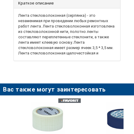
Краткое описание
Лента стекловолоконная (серпянка) - это
незаменимая при проведении любых ремонтных
работ лента. Лента стекловолоконная изготовлена ​​
из стекловолоконной нити, полотно ленты
составляют переплетенные стеклонити, а также
лента имеет клеевую основу. Лента
стекловолоконная имеет размер ячеек 3,5 * 3,5 мм.
Лента стекловолоконная щелочестойкая и
долговечная. Лента стекловолоконная
используется для армирования мест соединения
гипсокартонных плит, для предупреждения
образования трещин на поверхностях стен или
потолка. Серпянка - это многопрофильный
материал, который используют: при внутренней
Вас также могут заинтересовать
отделке помещения; в процессе укрепления
внешней части стены; для восстановления стен и
тому подобное.