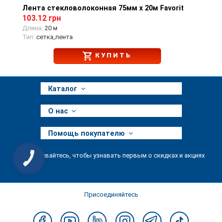
Лента стекловолоконная 75мм х 20м Favorit
Просмотр товара
103.12 грн
Длина:
20 м
Тип:
сетка,лента
КУПИТЬ
Каталог
О нас
Помощь покупателю
Подписывайтесь, чтобы узнавать первым о скидках и акциях
КНОПКА
ЗВ'ЯЗКУ
Присоединяйтесь