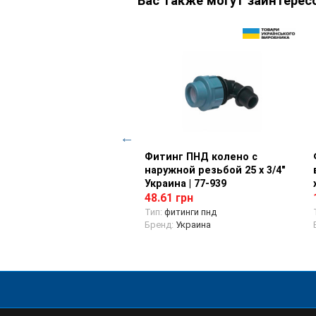
Вас также могут заинтерес
нг ПНД заглушка 40 мм
Просмотр товара
Фитинг ПНД колено с
Просмотр товара
ина | 77-997
наружной резьбой 25 х 3/4"
Украина | 77-939
9 грн
48.61 грн
итинги пнд
д:
Украина
Тип:
фитинги пнд
Бренд:
Украина