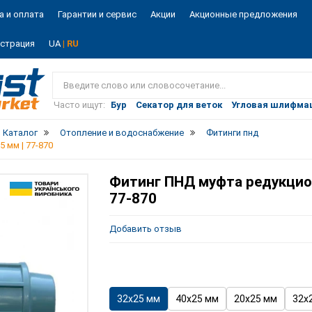
а и оплата
Гарантии и сервис
Акции
Акционные предложения
истрация
UA
| RU
Vist
market
Часто ищут:
Бур
Секатор для веток
Угловая шлифма
Каталог
Отопление и водоснабжение
Фитинги пнд
 мм | 77-870
Фитинг ПНД муфта редукцион
77-870
Добавить отзыв
32х25 мм
40х25 мм
20х25 мм
32х