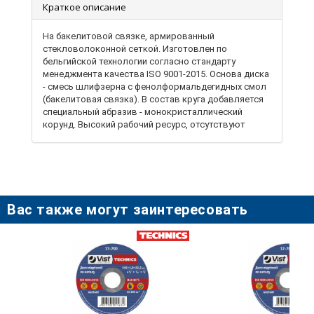
Краткое описание
На бакелитовой связке, армированный
стекловолоконной сеткой. Изготовлен по
бельгийской технологии согласно стандарту
менеджмента качества ISO 9001-2015. Основа диска
- смесь шлифзерна с фенолформальдегидных смол
(бакелитовая связка). В состав круга добавляется
специальный абразив - монокристаллический
корунд. Высокий рабочий ресурс, отсутствуют
торцевые и радиальные биения. Предназначен для
резки различных сталей и сплавов. Отрезные диски
используют в бытовых и производственных
условиях для разрезания различных материалов.
Также применяют для станков и
профессионального оборудования. Используется с
Вас также могут заинтересовать
ручной угловой шлифмашиной. Посадочный
диаметр 22,2 мм.