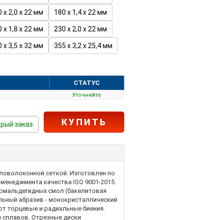
 х 2,0 х 22 мм
180 х 1,4 х 22 мм
 х 1,8 х 22 мм
230 х 2,0 х 22 мм
 х 3,5 х 32 мм
355 х 3,2 х 25,4 мм
СТАТУС
Уточняйте
КУПИТЬ
рый заказ
ловолоконной сеткой. Изготовлен по
 менеджмента качества ISO 9001-2015.
ормальдегидных смол (бакелитовая
альный абразив - монокристаллический
ют торцевые и радиальные биения.
и сплавов. Отрезные диски