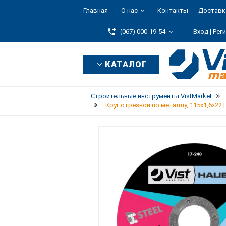
Главная
О нас
Контакты
Доставк
(067) 000-19-54
Вход |
Рег
КАТАЛОГ
Строительные инструменты VistMarket
Круг отрезной по металлу, 115х1,6х22 |