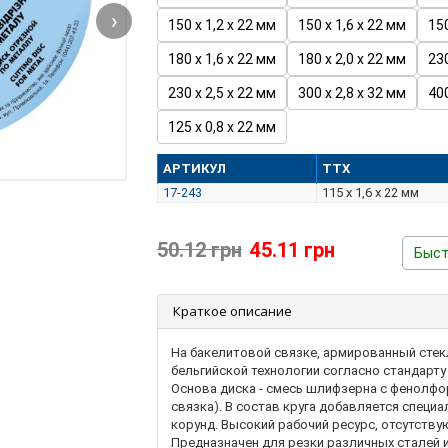
›
150 х 1,2 х 22 мм
150 х 1,6 х 22 мм
150
180 х 1,6 х 22 мм
180 х 2,0 х 22 мм
230
230 х 2,5 х 22 мм
300 х 2,8 х 32 мм
400
125 х 0,8 х 22 мм
АРТИКУЛ
ТТХ
17-243
115 х 1,6 х 22 мм
50.12 грн
45.11 грн
Быст
Краткое описание
На бакелитовой связке, армированный стек
бельгийской технологии согласно стандарту
Основа диска - смесь шлифзерна с фенолф
связка). В состав круга добавляется специ
корунд. Высокий рабочий ресурс, отсутству
Предназначен для резки различных сталей 