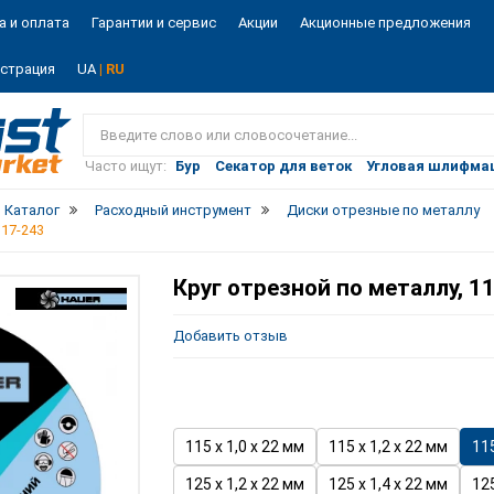
а и оплата
Гарантии и сервис
Акции
Акционные предложения
истрация
UA
| RU
Vist
market
Часто ищут:
Бур
Секатор для веток
Угловая шлифма
Каталог
Расходный инструмент
Диски отрезные по металлу
 17-243
Круг отрезной по металлу, 11
Добавить отзыв
115 х 1,0 х 22 мм
115 х 1,2 х 22 мм
115
125 х 1,2 х 22 мм
125 х 1,4 х 22 мм
125