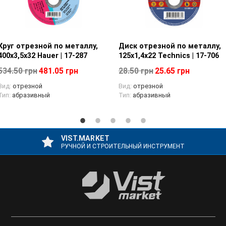
Круг отрезной по металлу,
Просмотр товара
Диск отрезной по металлу,
Просмотр товара
400х3,5х32 Hauer | 17-287
125х1,4х22 Technics | 17-706
534.50 грн
481.05 грн
28.50 грн
25.65 грн
Вид:
отрезной
Вид:
отрезной
Тип:
абразивный
Тип:
абразивный
VIST.MARKET
РУЧНОЙ И СТРОИТЕЛЬНЫЙ ИНСТРУМЕНТ