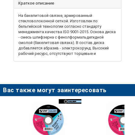
Краткое описание
На бакелитовой связке, армированный
стекловолоконной сеткой. Изготовлен по
бельгийской технологии согласно стандарту
менеджмента качества ISO 9001-2015. Основа диска
- смесь шлифзерна с фенолформальдегидной
смолой (бакелитовая связка). В состав диска
добавляется абразив - электрокорунд. Высокий
рабочий ресурс, отсутствуют торцевые и
радиальные биения. Предназначен для резки
различных сталей и сплавов. Отрезные диски
используют в бытовых и производственных
условиях для разрезания различных материалов.
Также применяют для станков и
профессионального оборудования. Используется с
Вас также могут заинтересовать
ручной угловой шлифмашиной. Посадочный
диаметр 22,2 мм.