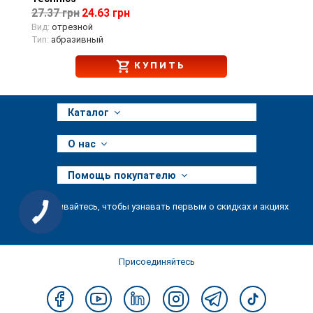
27.37 грн
24.63 грн
Вид:
отрезной
Тип:
абразивный
КУПИТЬ
Каталог
О нас
Помощь покупателю
Подписывайтесь, чтобы узнавать первым о скидках и акциях
КНОПКА
ЗВ'ЯЗКУ
Присоединяйтесь