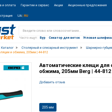
а и оплата
Гарантии и сервис
Акции
Акционные предложения
истрация
UA
| RU
Vist
market
Часто ищут:
Бур
Секатор для веток
Угловая шлифма
Каталог
Столярный и слесарный инструмент
Шарнирно-губце
яции и обжима, 205мм | 44-812
Автоматические клещи для 
обжима, 205мм Berg | 44-812
Добавить отзыв
205 мм