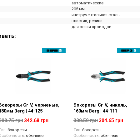
автоматические
205 мм
инструментальная сталь
пластик, резина
для резки проводов
овать:
Бокорезы Cr-V, черненые,
Просмотр товара
Бокорезы Cr-V, никель,
Просмотр товара
180мм Berg | 44-125
160мм Berg | 44-111
380.75 грн
342.68 грн
338.50 грн
304.65 грн
Тип:
бокорезы
Тип:
бокорезы
Особенность:
обычные
Особенность:
обычные