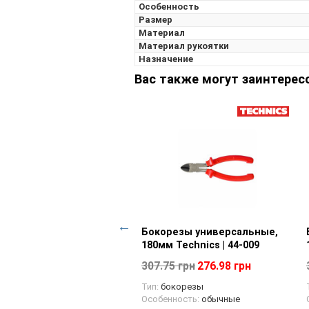
Особенность
Размер
Материал
Материал рукоятки
Назначение
Вас также могут заинтерес
и "Сегера" изогнутые
Просмотр товара
Бокорезы универсальные,
Просмотр товара
шне выгнутые), 200мм
180мм Technics | 44-009
nics | 44-607
307.75 грн
276.98 грн
00 грн
321.30 грн
Тип:
бокорезы
Особенность:
обычные
ъёмник стопорных колец