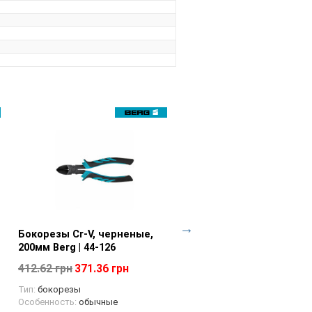
Бокорезы Cr-V, черненые,
Просмотр товара
Круглогубцы "Master", 
Просмотр товара
200мм Berg | 44-126
Technics | 44-073
412.62 грн
371.36 грн
329.12 грн
296.21 грн
Тип:
бокорезы
Тип:
круглогубцы
Особенность:
обычные
Особенность:
обычные