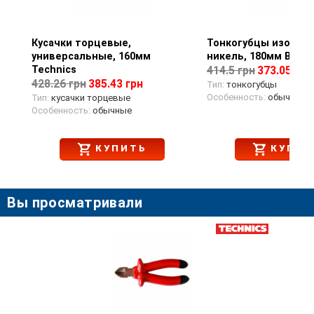
Кусачки торцевые,
Просмотр товара
Тонкогубцы изогнуты
Просмотр тов
универсальные, 160мм
никель, 180мм Berg
Technics
414.5 грн
373.05 грн
428.26 грн
385.43 грн
Тип:
тонкогубцы
Особенность:
обычные
Тип:
кусачки торцевые
Особенность:
обычные
КУПИТЬ
КУПИТ
Вы просматривали