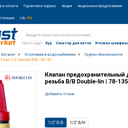
а и оплата
Гарантии и сервис
Акции
Акционные предложения
истрация
UA
| RU
Vist
market
Часто ищут:
Бур
Секатор для веток
Угловая шлифма
Каталог
Отопление и водоснабжение
Группы безопасности
Бар 1/2" резьба В/В | 78-135
Клапан предохранительный д
резьба В/В Double-lin | 78-135
Добавить отзыв
1/2" В/В
1/2" В/Н