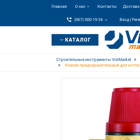
Главная
О нас
Контакты
Доставк
(067) 000-19-54
Вход |
Рег
КАТАЛОГ
Строительные инструменты VistMarket
Клапан предохранительный для котла 3 