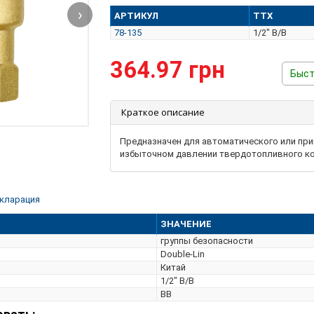
›
АРТИКУЛ
ТТХ
78-135
1/2" В/В
364.97 грн
Быст
Краткое описание
Предназначен для автоматического или пр
избыточном давлении твердотопливного к
кларация
ЗНАЧЕНИЕ
группы безопасности
Double-Lin
Китай
1/2" В/В
ВВ