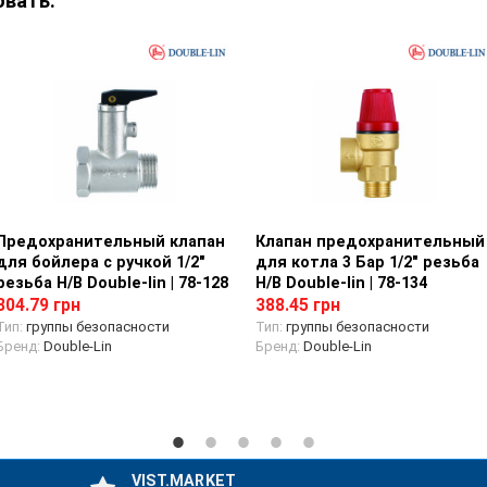
овать:
Предохранительный клапан
Просмотр товара
Клапан предохранительный
Просмотр товара
для бойлера с ручкой 1/2"
для котла 3 Бар 1/2" резьба
резьба Н/В Double-lin | 78-128
Н/В Double-lin | 78-134
304.79 грн
388.45 грн
Тип:
группы безопасности
Тип:
группы безопасности
Бренд:
Double-Lin
Бренд:
Double-Lin
VIST.MARKET