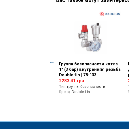
Вас также могут заинтерес
н латунний вентильный
Просмотр товара
Группа безопасности котла
Просмотр товара
 подключения
1" (3 бар) внутренняя резьба
иаторов прямой нижний
Double-lin | 78-133
Double-lin | 78-122
2283.41 грн
87 грн
Тип:
группы безопасности
Бренд:
Double-Lin
ран латунный радиаторный
д:
Double-Lin