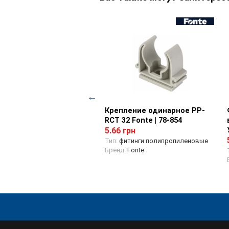
нг муфта PP-RCT 32
Просмотр товара
Крепление одинарное PP-
Просмотр товара
e | 78-745
RCT 32 Fonte | 78-854
9 грн
5.66 грн
итинги полипропиленовые
Тип:
фитинги полипропиленовые
д:
Fonte
Бренд:
Fonte