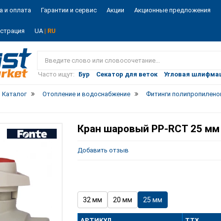
а и оплата
Гарантии и сервис
Акции
Акционные предложения
истрация
UA
| RU
Vist
market
Часто ищут:
Бур
Секатор для веток
Угловая шлифма
Каталог
Отопление и водоснабжение
Фитинги полипропилен
Кран шаровый PP-RCT 25 мм F
Добавить отзыв
32 мм
20 мм
25 мм
АРТИКУЛ
ТТХ