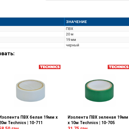
ЗНАЧЕНИЕ
ПВХ
20 м
19 мм
черный
овать:
Изолента ПВХ белая 19мм х
Просмотр товара
Изолента ПВХ зеленая 19мм
Просмотр товара
20м Technics | 10-711
х 10м Technics | 10-705
58.50 грн
31.75 грн