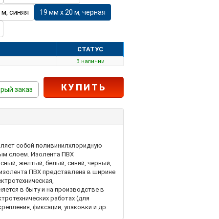
 м, синяя
19 мм х 20 м, черная
СТАТУС
В наличии
КУПИТЬ
рый заказ
авляет собой поливинилхлоридную
вым слоем. Изолента ПВХ
асный, желтый, белый, синий, черный,
изолента ПВХ представлена ​​в ширине
лектротехническая,
яется в быту и на производстве в
ктротехнических работах (для
репления, фиксации, упаковки и др.