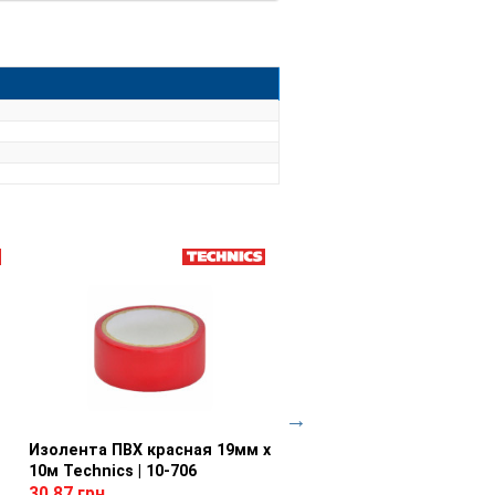
Изолента ПВХ красная 19мм х
Просмотр товара
Изолента ПВХ синяя 19м
Просмотр товара
10м Technics | 10-706
20м Technics | 10-715
30.87 грн
60.12 грн