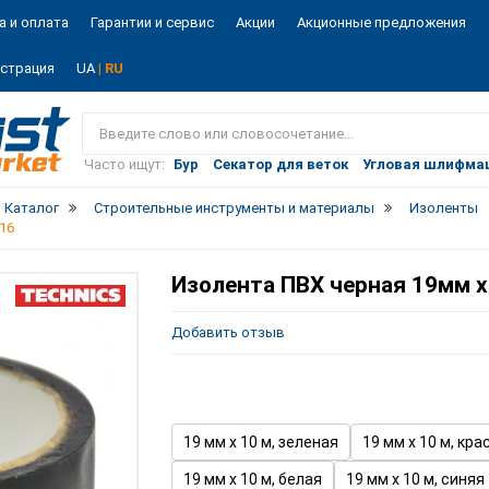
а и оплата
Гарантии и сервис
Акции
Акционные предложения
истрация
UA
| RU
Vist
market
Часто ищут:
Бур
Секатор для веток
Угловая шлифма
Каталог
Строительные инструменты и материалы
Изоленты
716
Изолента ПВХ черная 19мм х 
Добавить отзыв
19 мм х 10 м, зеленая
19 мм х 10 м, кра
19 мм х 10 м, белая
19 мм х 10 м, синяя