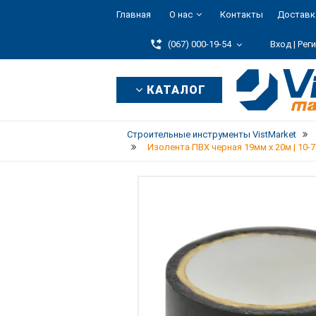
Главная
О нас
Контакты
Доставк
(067) 000-19-54
Вход |
Рег
КАТАЛОГ
Строительные инструменты VistMarket
Изолента ПВХ черная 19мм х 20м | 10-