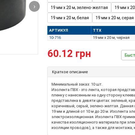
›
19 мм х 20 м, зелено-желтая
19 мм х 20
19 мм х 20 м, белая
19 мм х 20 м, серая
АРТИКУЛ
ТТХ
10-716
19 мм х 20 м, черная
60.12 грн
Быст
Краткое описание
Минимальный заказ: 10 шт.
Изолента ПВХ - это лента, которая предст
пленку с нанесенным на одну сторону клее
представлена ​​в девяти цветах: зеленый, кр
коричневый, серый, зелено-желтая. Данная 
19 мм и длиной от 10 м до 20 м. Изолента э
электроизоляционная. Изолента ПВХ примен
качестве изоляционного материала при эле
изоляции проводов), а также для монтажа, к