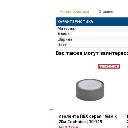
Характеристики
Отзывы
ХАРАКТЕРИСТИКА
Материал
Длина
Ширина
Цвет
Вас также могут заинтерес
ента ПВХ желтая 19мм х
Просмотр товара
Изолента ПВХ серая 19мм х
Просмотр товара
Technics | 10-707
20м Technics | 10-719
5 грн
60.12 грн