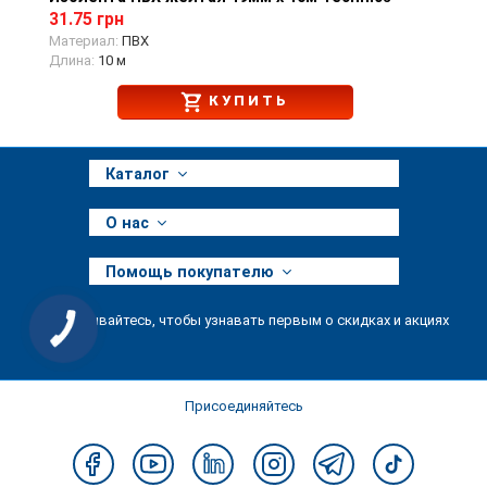
31.75 грн
Материал:
ПВХ
Длина:
10 м
КУПИТЬ
Каталог
О нас
Помощь покупателю
Подписывайтесь, чтобы узнавать первым о скидках и акциях
КНОПКА
ЗВ'ЯЗКУ
Присоединяйтесь