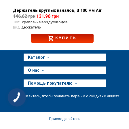
Держатель круглых каналов, d 100 мм Air
Просмотр товара
146.62 грн
131.96 грн
Тип:
крепление воздуховодов
Вид:
держатель
КУПИТЬ
Каталог
О нас
Помощь покупателю
Подписывайтесь, чтобы узнавать первым о скидках и акциях
КНОПКА
ЗВ'ЯЗКУ
Присоединяйтесь