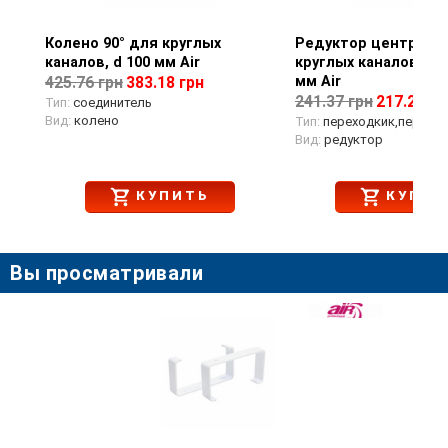
Колено 90° для круглых
Просмотр товара
Редуктор централь
Просмотр тов
каналов, d 100 мм Air
круглых каналов, d 
мм Air
425.76 грн
383.18 грн
241.37 грн
217.23 гр
Тип:
соединитель
Вид:
колено
Тип:
переходкик,перехо
Вид:
редуктор
КУПИТЬ
КУПИТ
Вы просматривали