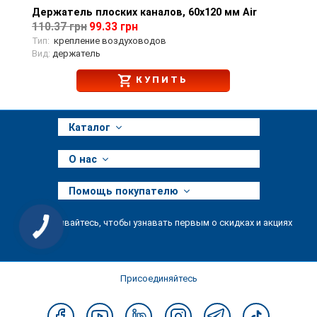
Держатель плоских каналов, 60х120 мм Air
Просмотр товара
110.37 грн
99.33 грн
Тип:
крепление воздуховодов
Вид:
держатель
КУПИТЬ
Каталог
О нас
Помощь покупателю
Подписывайтесь, чтобы узнавать первым о скидках и акциях
КНОПКА
ЗВ'ЯЗКУ
Присоединяйтесь