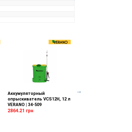
в - Профилактического опрыскивания
оступных местах благодаря
Аккумуляторный
Просмотр товара
Батарея аккумуляторная
Просмотр товара
опрыскиватель VCS12H, 12 л
VBL204, 4Ачас Vorhut | 34
VERANO | 34-509
3128.29 грн
2752.90 грн
2864.21 грн
Тип:
аккумулятор
Тип аккумулятора:
Li-Ion