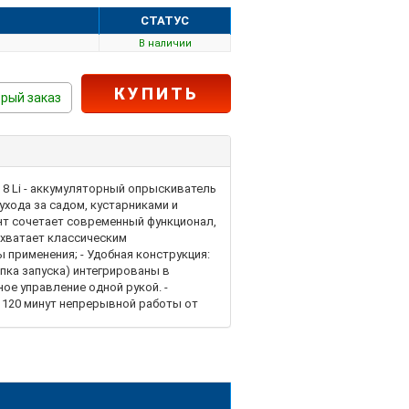
СТАТУС
В наличии
КУПИТЬ
рый заказ
8 Li - аккумуляторный опрыскиватель
ухода за садом, кустарниками и
нт сочетает современный функционал,
 хватает классическим
 применения; - Удобная конструкция:
опка запуска) интегрированы в
ое управление одной рукой. -
 120 минут непрерывной работы от
тков. - Современный зарядный порт
от павербанка! - Дополнительная
подготовку растворов и
ая транспортировка и хранение:
а конструкция позволяет отсоединить
езонье. Идеальный подходит для: -