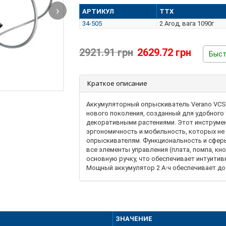
›
АРТИКУЛ
ТТХ
34-505
2 Агод, вага 1090г
2921.91 грн
2629.72 грн
Быст
Краткое описание
Аккумуляторный опрыскиватель Verano VCS 
нового поколения, созданный для удобного 
декоративными растениями. Этот инструме
эргономичность и мобильность, которых не
опрыскивателям. Функциональность и сферы
все элементы управления (плата, помпа, кн
основную ручку, что обеспечивает интуитивн
Мощный аккумулятор 2 А⋅ч обеспечивает до
одного заряда - идеально для больших учас
Type-C - удобно заряжать где угодно, даже 
горловина с мерным колпачком облегчает 
предотвращает перерасход средств. - Удобн
ручка имеет прорезь для фиксации штанги, 
ЗНАЧЕНИЕ
все части для компактного хранения в межс