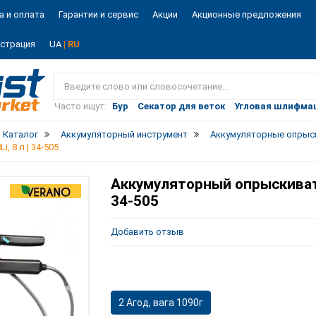
а и оплата
Гарантии и сервис
Акции
Акционные предложения
истрация
UA
| RU
Vist
market
Часто ищут:
Бур
Секатор для веток
Угловая шлифма
Каталог
Аккумуляторный инструмент
Аккумуляторные опрыс
 8 л | 34-505
Аккумуляторный опрыскивате
34-505
Добавить отзыв
2 Агод, вага 1090г