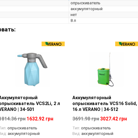
опрыскиватель
Обработки садовых деревьев и кустарнико
декоративных растений - Работы в труднод
аккумуляторный
автономности и мобильности
нет
8 л
овать:
Аккумуляторный
Просмотр товара
Аккумуляторный
Просмотр товара
опрыскиватель VCS2Li, 2 л
опрыскиватель VCS16 Solid,
VERANO | 34-501
16 л VERANO | 34-512
1814.36 грн
1632.92 грн
3691.98 грн
3027.42 грн
Тип:
опрыскиватель
Тип:
опрыскиватель
Вид:
аккумуляторный
Вид:
аккумуляторный