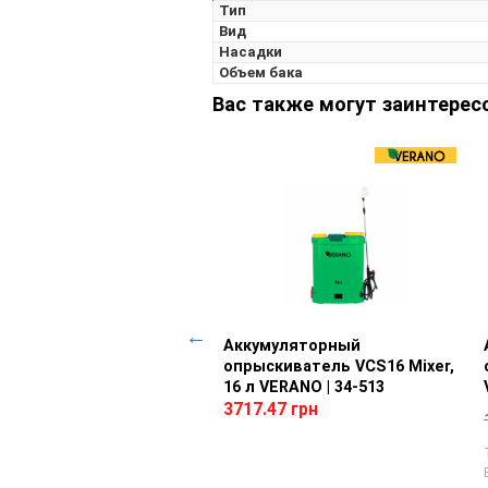
Тип
Вид
Насадки
Объем бака
Вас также могут заинтерес
ядное устройство
Просмотр товара
Аккумуляторный
Просмотр товара
ерсальное на 2 батареи
опрыскиватель VCS16 Mixer,
VCB202 Dual Speed Vorhut
16 л VERANO | 34-513
193
3717.47 грн
.62 грн
3732.63 грн
арядное устройство