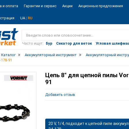
а и оплата
Гарантии и сервис
Акции
Акционные предложения
истрация
UA
| RU
Vist
market
Часто ищут:
Бур
Секатор для веток
Угловая шлифма
Каталог
Аккумуляторный инструмент
Аккумуляторный инстру
-178-91
Цепь 8" для цепной пилы Vorh
91
Добавить отзыв
20 V, 1/4, подходит к цепной пиле акку