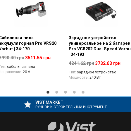
Сабельная пила
Просмотр товара
Зарядное устройство
Просмотр товара
аккумуляторная Pro VRS20
универсальное на 2 батареи
Vorhut | 34-170
Pro VCB202 Dual Speed Vorhu
| 34-193
3990.40 грн
3511.55 грн
4241.62 грн
3732.63 грн
Тип:
сабельная пила
Напряжение:
20 V
Тип:
зарядное устройство
Мощность:
240 Вт
VIST.MARKET
РУЧНОЙ И СТРОИТЕЛЬНЫЙ ИНСТРУМЕНТ