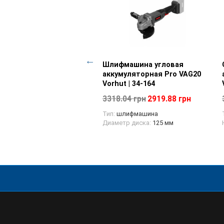
 16" для цепной пилы
Просмотр товара
Шлифмашина угловая
Просмотр товара
ut Pro Vorhut | 34-179-92
аккумуляторная Pro VAG20
Vorhut | 34-164
21 грн
3318.04 грн
2919.88 грн
Тип:
шлифмашина
Диаметр диска:
125 мм