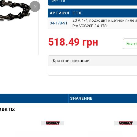
34-178
›
АРТИКУЛ
ТТХ
20 V, 1/4, подходит к цепной пил
34-178-91
Pro VCS20B 34-178
518.49 грн
Быст
Краткое описание
ЗНАЧЕНИЕ
овать: