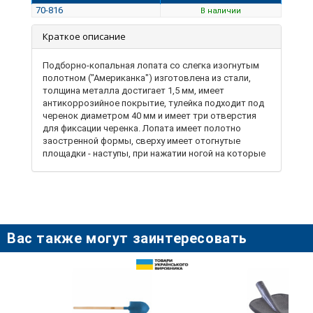
70-816
В наличии
Краткое описание
Подборно-копальная лопата со слегка изогнутым
полотном ("Американка") изготовлена ​​из стали,
толщина металла достигает 1,5 мм, имеет
антикоррозийное покрытие, тулейка подходит под
черенок диаметром 40 мм и имеет три отверстия
для фиксации черенка. Лопата имеет полотно
заостренной формы, сверху имеет отогнутые
площадки - наступы, при нажатии ногой на которые
инструмент легче углубляется в почву. Основное
назначение - копание вглубь с прорезанием почвы и
отделением ее слоев. Используется в сельском
хозяйстве, на строительной площадке с целью
проведения землекопных работ. Лопата - один из
самых востребованных ручных инструментов для
Вас также могут заинтересовать
работы с грунтом, который используется в
различных сферах хозяйственной деятельности.