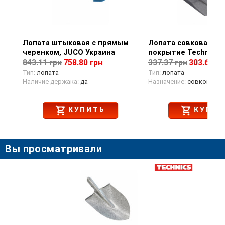
Лопата штыковая с прямым
Просмотр товара
Лопата совковая, м
Просмотр тов
черенком, JUCO Украина
покрытие Technics
843.11 грн
758.80 грн
337.37 грн
303.63 гр
Тип:
лопата
Тип:
лопата
Наличие держака:
да
Назначение:
совковая
КУПИТЬ
КУПИТ
Вы просматривали