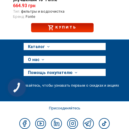
664.93 грн
Тип:
фильтры и водоочистка
Бренд:
Fonte
КУПИТЬ
Каталог
О нас
Помощь покупателю
Подписывайтесь, чтобы узнавать первым о скидках и акциях
КНОПКА
ЗВ'ЯЗКУ
Присоединяйтесь