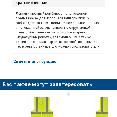
Краткое описание
Легкий и прочный комбинезон с капюшоном
предназначен для использования при любых
работах, связанных с повышенной запыленностью
и нетоксичной загрязненностью окружающей
среды, обеспечивает защиту при малярно-
штукатурных работах, автомалярных, а также
защищает от пыли, паров, аэрозолей, не вызывает
перегрева организма. Его можно использовать для
уборочных и садовых работ, посещения
предприятий пищевой промышленности.
Комбинезон изготовлен из легкого и дышащего
Скачать инструкцию
материала полипропилена PP повышенной
плотности, отделка рукавов и штанин резинками
обеспечивает герметичность комбинезона.
Комбинезон отличается удобством и высокой
Вас также могут заинтересовать
прочностью, не сковывает движения, позволяет
работать на улице и в помещении.