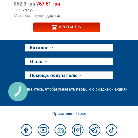
852.9 грн
767.61 грн
Тип:
колун
Материал ручки:
дерево
КУПИТЬ
Каталог
О нас
Помощь покупателю
Подписывайтесь, чтобы узнавать первым о скидках и акциях
КНОПКА
ЗВ'ЯЗКУ
Присоединяйтесь