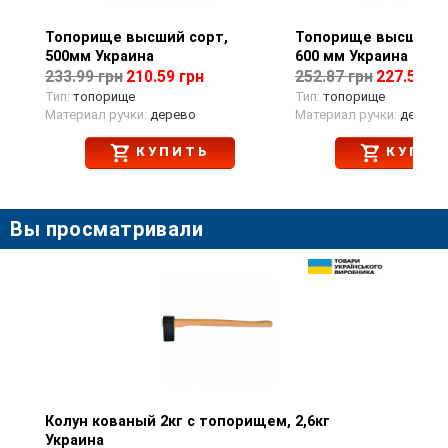
Топорище высший сорт,
Просмотр товара
Топорище высший с
Просмотр тов
500мм Украина
600 мм Украина
233.99 грн
210.59 грн
252.87 грн
227.58 гр
Тип:
топорище
Тип:
топорище
Материал ручки:
дерево
Материал ручки:
дерево,
КУПИТЬ
КУПИТ
Вы просматривали
Колун кованый 2кг с топорищем, 2,6кг
Просмотр товара
Украина