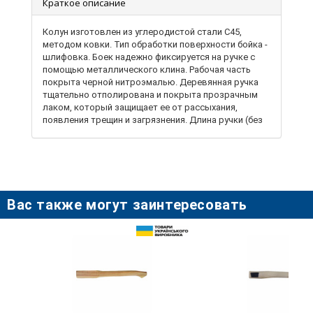
Краткое описание
Колун изготовлен из углеродистой стали С45,
методом ковки. Тип обработки поверхности бойка -
шлифовка. Боек надежно фиксируется на ручке с
помощью металлического клина. Рабочая часть
покрыта черной нитроэмалью. Деревянная ручка
тщательно отполирована и покрыта прозрачным
лаком, который защищает ее от рассыхания,
появления трещин и загрязнения. Длина ручки (без
учета головы): 39-722 - 640 мм, 39-723 - 720 мм.
Длинная и удобная ручка обеспечивает надежный
захват и предотвращает выскальзывание из рук в
процессе работы. Применяется при выполнении
столярных и плотницких работ, а также для колки
дров и древесины. Благодаря классической форме
Вас также могут заинтересовать
и традиционным материалам, удобный и надежный в
работе.