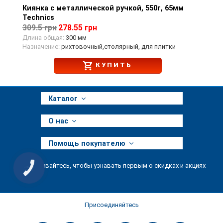
Киянка с металлической ручкой, 550г, 65мм
Просмотр товара
Technics
309.5 грн
278.55 грн
Длина общая:
300 мм
Назначение:
рихтовочный,столярный, для плитки
КУПИТЬ
Каталог
О нас
Помощь покупателю
Подписывайтесь, чтобы узнавать первым о скидках и акциях
КНОПКА
ЗВ'ЯЗКУ
Присоединяйтесь