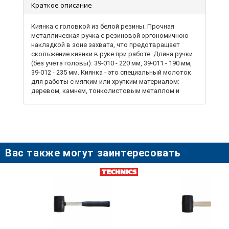
Краткое описание
Киянка с головкой из белой резины. Прочная
металлическая ручка с резиновой эргономичною
накладкой в зоне захвата, что предотвращает
скольжение киянки в руке при работе. Длина ручки
(без учета головы): 39-010 - 220 мм, 39-011 - 190 мм,
39-012 - 235 мм. Киянка - это специальный молоток
для работы с мягким или хрупким материалом:
деревом, камнем, тонколистовым металлом и
кожей. Киянка с головкой из белой резины
применяется там, где нельзя оставить следов
работы. Белая резина не оставляет следов на
светлой плитке. Применяется для укладки плитки
(тротуарной, напольной и др.), выполнение
кровельных, рихтовочных, слесарно-монтажных и
Вас также могут заинтересовать
других видов работ. Работа киянкой позволяет не
повредить рукоятку стамески и другого режущего
инструмента. Голова надежно крепится к ручке с
помощью специальной шпильки. При работе киянка
не деформирует, и не оставляет вмятин на детали
при её формировании. А также киянка применяется
при сборке и разборке мебели и механизмов.