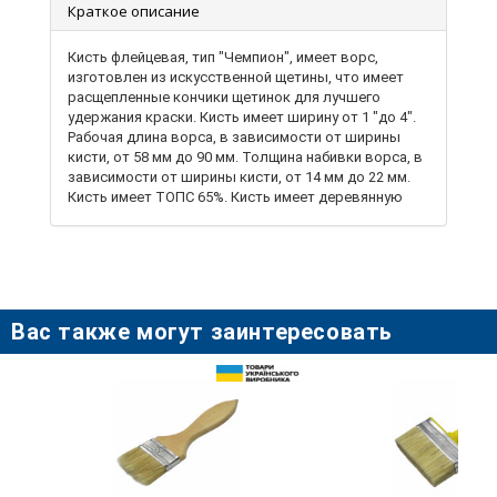
Краткое описание
Кисть флейцевая, тип "Чемпион", имеет ворс,
изготовлен из искусственной щетины, что имеет
расщепленные кончики щетинок для лучшего
удержания краски. Кисть имеет ширину от 1 "до 4".
Рабочая длина ворса, в зависимости от ширины
кисти, от 58 мм до 90 мм. Толщина набивки ворса, в
зависимости от ширины кисти, от 14 мм до 22 мм.
Кисть имеет ТОПС 65%. Кисть имеет деревянную
крашеную ручку с отверстием для подвешивания.
Ворс кисти упакован в индивидуальную
полиэтиленовую термоусадочную пленку,
защищающую его от грязи, пыли и механических
повреждений. Кисть рекомендуется использовать
для всех видов водорастворимых лакокрасочных
Вас также могут заинтересовать
материалов.