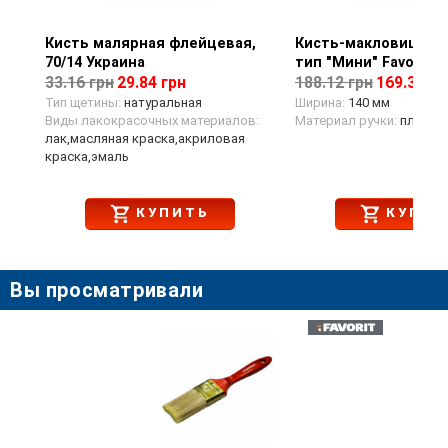
Кисть малярная флейцевая,
Просмотр товара
Кисть-макловица 40
Просмотр тов
70/14 Украина
тип "Мини" Favorit
33.16 грн
29.84 грн
188.12 грн
169.31 гр
Тип щетины:
натуральная
Ширина:
140 мм
Виды лакокрасочных материалов:
Материал ручки:
пласти
лак,масляная краска,акриловая
краска,эмаль
КУПИТЬ
КУПИТ
Вы просматривали