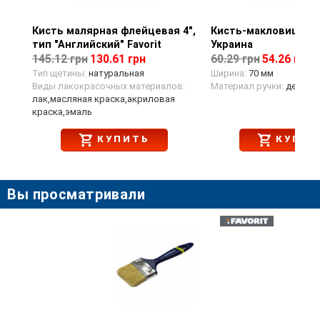
Кисть малярная флейцевая 4",
Просмотр товара
Кисть-макловица 3
Просмотр тов
тип "Английский" Favorit
Украина
145.12 грн
130.61 грн
60.29 грн
54.26 грн
Тип щетины:
натуральная
Ширина:
70 мм
Виды лакокрасочных материалов:
Материал ручки:
дерево
лак,масляная краска,акриловая
краска,эмаль
КУПИТЬ
КУПИТ
Вы просматривали