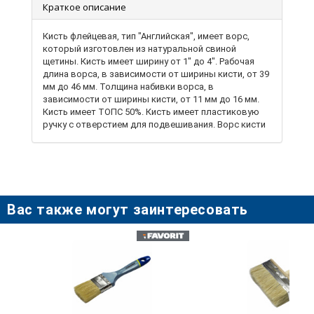
Краткое описание
Кисть флейцевая, тип "Английская", имеет ворс,
который изготовлен из натуральной свиной
щетины. Кисть имеет ширину от 1" до 4". Рабочая
длина ворса, в зависимости от ширины кисти, от 39
мм до 46 мм. Толщина набивки ворса, в
зависимости от ширины кисти, от 11 мм до 16 мм.
Кисть имеет ТОПС 50%. Кисть имеет пластиковую
ручку с отверстием для подвешивания. Ворс кисти
упакован в индивидуальную полиэтиленовую
термоусадочную пленку, защищающую его от грязи,
пыли и механических повреждений. Кисть
рекомендуется использовать для всех видов
лакокрасочных материалов (кроме
водорастворимых), в том числе агрессивных
Вас также могут заинтересовать
лакокрасочных материалов.