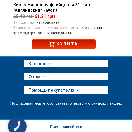
Кисть малярная флейцевая 3", тип
Просмотр товара
"Английский" Favorit
68.12 грн
61.31 грн
Тип щетины:
натуральная
Виды лакокрасочных материалов:
лак,масляная
краска,акриловая краска,эмаль
КУПИТЬ
Каталог
О нас
Помощь покупателю
Подписывайтесь, чтобы узнавать первым о скидках и акциях
Присоединяйтесь
КНОПКА
ЗВ'ЯЗКУ