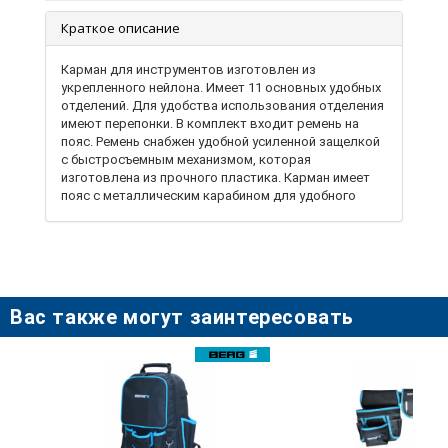
Краткое описание
Карман для инструментов изготовлен из
укрепленного нейлона. Имеет 11 основных удобных
отделений. Для удобства использования отделения
имеют перепонки. В комплект входит ремень на
пояс. Ремень снабжен удобной усиленной защелкой
с быстросъемным механизмом, которая
изготовлена ​​из прочного пластика. Карман имеет
пояс с металлическим карабином для удобного
хранения молотка. Также на карабин можно
повесить ключи, которые закреплены на кольце и
другой инструмент. Используется для хранения и
переноски мелкого инструмента: гвоздей, шурупов,
ключей, отверток, шарнирно-губцевый и других
инструментов, телефонов.
Вас также могут заинтересовать