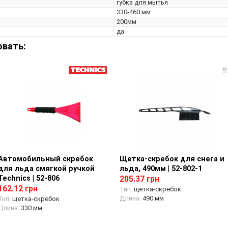
губка для мытья
330-460 мм
200мм
да
овать:
Автомобильный скребок
Просмотр товара
Щетка-скребок для снега и
Просмотр товара
для льда смягкой ручкой
льда, 490мм | 52-802-1
Technics | 52-806
205.37 грн
162.12 грн
Тип:
щетка-скребок
Длина:
490 мм
Тип:
щетка-скребок
Длина:
330 мм