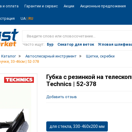
а и оплата
Гарантии и сервис
Акции
Акционные предложения
истрация
UA
| RU
Vist
market
Часто ищут:
Бур
Секатор для веток
Угловая шлифма
Каталог
Автослесарный инструмент
Щетки, скребки
чке, 33-46см | 52-378
Губка с резинкой на телеско
Technics | 52-378
Добавить отзыв
для стекла, 330-460х200 мм