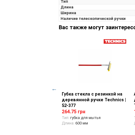
Тип
Длина
Ширина
Наличие телескопической ручки
Вас также могут заинтерес
ка-скребок большая для
Просмотр товара
Губка стекла с резинкой на
Просмотр товара
а и льда, 100х545 мм, 2
деревянной ручке Technics |
 ворса Technics | 52-828
52-377
87 грн
264.75 грн
етка-скребок
Тип:
губка для мытья
а:
545 мм
Длина:
600 мм