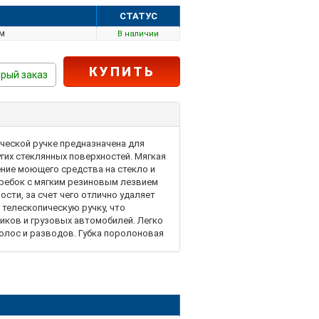
СТАТУС
мм
В наличии
КУПИТЬ
рый заказ
ической ручке предназначена для
угих стеклянных поверхностей. Мягкая
ение моющего средства на стекло и
кребок с мягким резиновым лезвием
ости, за счет чего отлично удаляет
 телескопическую ручку, что
иков и грузовых автомобилей. Легко
полос и разводов. Губка поролоновая
готовлена ​​из алюминия.