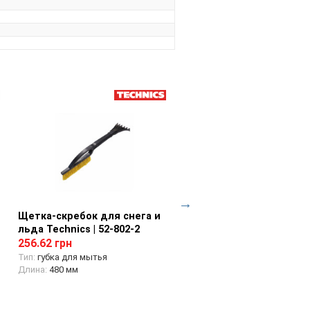
Щетка-скребок для снега и
Просмотр товара
Автомобильная щетка-
Просмотр товара
льда Technics | 52-802-2
скребок для снега и ль
Technics | 52-807
256.62 грн
558.00 грн
Тип:
губка для мытья
Длина:
480 мм
Тип:
щетка-скребок
Длина:
810 мм