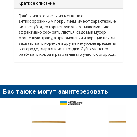
Краткое описание
Грабли изготовлены из металла с
антикоррозийным покрытием, имеют характерные
витые зубья, которые позволяют максимально
эффективно собирать листья, садовый мусор,
скошенную траву, а при рыхлении и аэрации почвы
захватывать коренья и другие ненужные предметы
в огороде, выравнивать грядки. Зубьями легко
разбивать комья и разравнивать участок огорода.
Грабли с "витыми" зубьями имеют более прочную
конструкцию, чем грабли с "прямыми" зубьями, а
также небольшой вес, благодаря чему их можно
использовать длительное время без усталости.
Грабли чаще всего имеют 8-10-11-12-14 зубьев, что
позволяет подобрать более удобный вариант по
Вас также могут заинтересовать
размеру и весу.