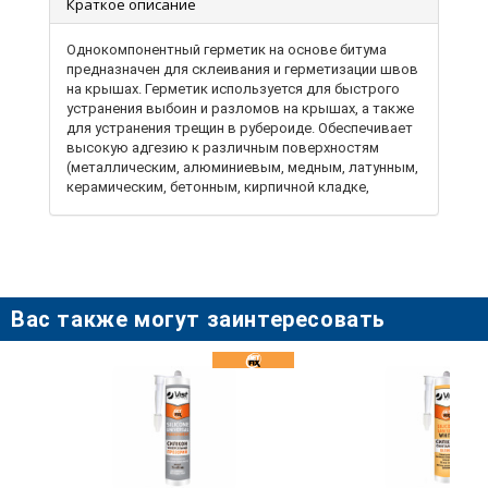
Краткое описание
Однокомпонентный герметик на основе битума
предназначен для склеивания и герметизации швов
на крышах. Герметик используется для быстрого
устранения выбоин и разломов на крышах, а также
для устранения трещин в рубероиде. Обеспечивает
высокую адгезию к различным поверхностям
(металлическим, алюминиевым, медным, латунным,
керамическим, бетонным, кирпичной кладке,
штукатурке, черепице и другим кровельным
материалам), в том числе к влажным
поверхностям. Устойчив к воздействию любых
погодных условий, высоким температурам,
ультрафиолетовому излучению, старению. Отлично
переносит любые смещения и вибрации благодаря
Вас также могут заинтересовать
пласто еластичним свойствам. Термостойкость
после высыхания: от -30C до +80C. Время
образования поверхностной плёнки: 15 мин. (23С,
относительная влажность 50%) . Рабочая
температура: от +5C до +35C.