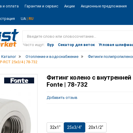
а и оплата
Гарантии и сервис
Акции
Акционные предложения
истрация
UA
| RU
Vist
market
Часто ищут:
Бур
Секатор для веток
Угловая шлифма
Каталог
Отопление и водоснабжение
Фитинги полипропилен
-RCT 25х3/4 | 78-732
Фитинг колено с внутренней
Fonte | 78-732
Добавить отзыв
32х1"
25х3/4"
20х1/2"