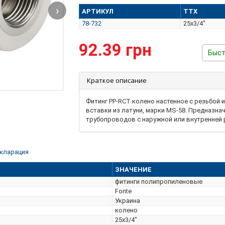
›
АРТИКУЛ
ТТХ
78-732
25х3/4"
92.39 грн
Быст
Краткое описание
Фитинг PP-RCT колено настенное с резьбой 
вставки из латуни, марки MS-58. Предназна
трубопроводов с наружной или внутренней 
кларация
ЗНАЧЕНИЕ
фитинги полипропиленовые
Fonte
Украина
колено
25х3/4"