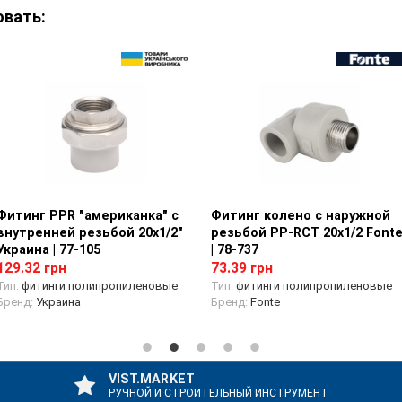
овать:
Фитинг PPR "американка" с
Просмотр товара
Фитинг колено с наружной
Просмотр товара
внутренней резьбой 20х1/2"
резьбой PP-RCT 20х1/2 Font
Украина | 77-105
| 78-737
129.32 грн
73.39 грн
Тип:
фитинги полипропиленовые
Тип:
фитинги полипропиленовые
Бренд:
Украина
Бренд:
Fonte
VIST.MARKET
РУЧНОЙ И СТРОИТЕЛЬНЫЙ ИНСТРУМЕНТ