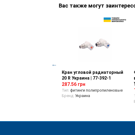
Вас также могут заинтерес
нг PPR колено с
Просмотр товара
Кран угловой радиаторный
Просмотр товара
ренней резьбой 32х1"
20 R Украина | 77-392-1
ина | 77-162
287.56 грн
78 грн
Тип:
фитинги полипропиленовые
Бренд:
Украина
итинги полипропиленовые
д:
Украина