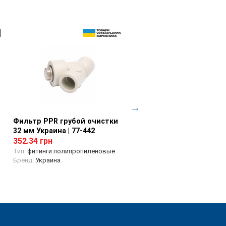
Фильтр PPR грубой очистки
Просмотр товара
Фитинг муфта с накидн
Просмотр товара
e
32 мм Украина | 77-442
гайкой PP-RCT 20х1/2 Fon
78-778
352.34 грн
91.92 грн
Тип:
фитинги полипропиленовые
Бренд:
Украина
Тип:
фитинги полипропилено
Бренд:
Fonte