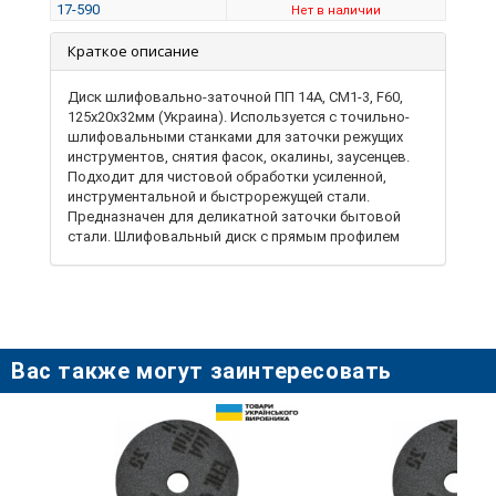
17-590
Нет в наличии
Краткое описание
Диск шлифовально-заточной ПП 14А, СМ1-3, F60,
125х20х32мм (Украина). Используется с точильно-
шлифовальными станками для заточки режущих
инструментов, снятия фасок, окалины, заусенцев.
Подходит для чистовой обработки усиленной,
инструментальной и быстрорежущей стали.
Предназначен для деликатной заточки бытовой
стали. Шлифовальный диск с прямым профилем
наиболее востребованный вид твердого
шлифовального инструмента для разнообразного
применения. Рабочей поверхностью диска может
быть ровна внешняя периферия или боковая
плоскость. Круги шлифовальные могут
применяться для внутреннего, внешнего или
Вас также могут заинтересовать
бесцентрового шлифования.