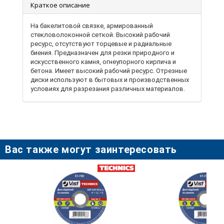
Краткое описание
На бакелитовой связке, армированный
стекловолоконной сеткой. Высокий рабочий
ресурс, отсутствуют торцевые и радиальные
биения. Предназначен для резки природного и
искусственного камня, огнеупорного кирпича и
бетона. Имеет высокий рабочий ресурс. Отрезные
диски используют в бытовых и производственных
условиях для разрезания различных материалов.
Изготовлен по бельгийской технологии согласно
стандарту менеджмента качества ISO 9001-2015.
Также применяют для станков и
профессионального оборудования. Отрезные круги
для резки камня и бетона на бакелитовой связке
имеют ряд преимуществ в сравнении с другими
Вас также могут заинтересовать
абразивными материалами и инструментами для
обработки. Если сравнить их с алмазными, то
главное преимущество будет в более низкой
рабочей температуре. Обычно даже при очень
активных нагрузках температура колеблется в
пределах 70-80 градусов, что абсолютно
некритично. Благодаря большому количеству пор
обеспечивается эффективное постоянное
охлаждение и нет необходимости время от времени