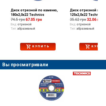
охлаждать инструмент во время работы.
Используется с ручной угловой шлифмашиной.
Диск отрезной по каменю,
Просмотр товара
Диск отрезной по к
Просмотр тов
Посадочный диаметр 22,2 мм.
180х2,0х22 Technics
125х2,0х22 Technics
74.5 грн
67.05 грн
35.62 грн
32.06 грн
Вид:
отрезной
Вид:
отрезной
Тип:
абразивный
Тип:
абразивный
КУПИТЬ
КУПИТ
Вы просматривали