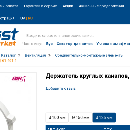
а и оплата
Гарантии и сервис
Акции
Акционные предложения
истрация
UA
| RU
Vist
market
Часто ищут:
Бур
Секатор для веток
Угловая шлифма
Каталог
Вентиляция
Соединительно-монтажные элементы
 61-461-1
Держатель круглых каналов, d
Добавить отзыв
d 100 мм
Ø 150 мм
d 125 мм
АРТИКУЛ
ТТХ