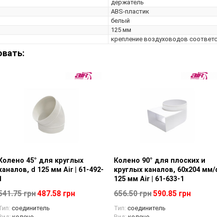
держатель
ABS-пластик
белый
125 мм
крепление воздуховодов соответ
овать:
для круглых
отр товара
Колено 90° для плоских и
Просмотр товара
Тройник
П
5 мм Air | 61-492-
круглых каналов, 60х204 мм/d
круглых 
125 мм Air | 61-633-1
| 61-500-
87.58 грн
656.50 грн
590.85 грн
392.37 г
ль
Тип:
соединитель
Тип:
Т-обр
Вид:
колено
Вид:
соеди