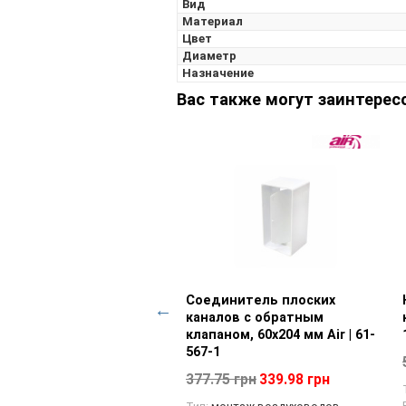
Вид
Материал
Цвет
Диаметр
Назначение
Вас также могут заинтерес
ких каналов,
товара
Соединитель плоских
Просмотр товара
Колено 45° 
Просм
1-551-1
каналов с обратным
каналов, d 12
клапаном, 60х204 мм Air | 61-
1
 грн
567-1
541.75 грн
4
духоводов
377.75 грн
339.98 грн
Тип:
соедините
Вид:
колено