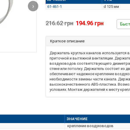
›
61-461-1
d 125 мм
216.62 грн
194.96 грн
Быст
Краткое описание
Держатель круглых каналов используется в
приточной и вытяжной вентиляции. Держате
воздуховодов соответствующего диаметра 
стене или потолку. Держатель состоит из д
обеспечивают надежное крепление воздухов
необходимости замены части канала. Держа
высококачественного ABS-пластика. Возмо
условиях. Монтаж держателей к месту кре
шурупов.
ЗНАЧЕНИЕ
крепление воздуховодов