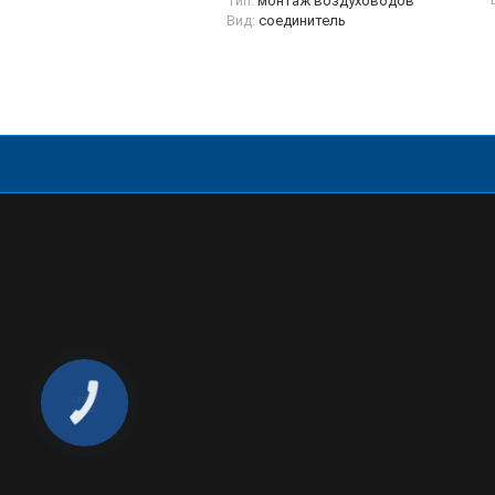
Тип:
монтаж воздуховодов
Вид:
соединитель
КНОПКА
ЗВ'ЯЗКУ