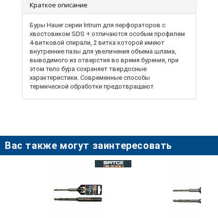
Краткое описание
Буры Hauer серии Intrum для перфораторов с
хвостовиком SDS + отличаются особым профилем
4-витковой спирали, 2 витка которой имеют
внутренние пазы для увеличения объема шлама,
выводимого из отверстия во время бурения, при
этом тело бура сохраняет твердосные
характеристики. Современные способы
термической обработки предотвращают
преждевременный износ и делают бур устойчивым
к изгибам. Особенности: - вольфрам-карбидный
двурезцовый наконечник в форме зубила для
быстрой врезки в материал, твердостью 89 - 90
HRC; - тело с хромоникелевой легированной стали
(Cr 40) - Четырехвитковая спираль особого
Вас также могут заинтересовать
профиля.