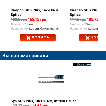
Сверло SDS Plus, 14х260мм
Просмотр товара
Сверло SDS Plus, 10
Просмотр тов
Spitce
Spitce
183.5 грн
165.15 грн
117.5 грн
105.75 грн
Диаметр:
14 мм
Диаметр:
10 мм
Назначение:
камень,бетон,кирпич
Назначение:
камень,бето
КУПИТЬ
КУПИТ
Вы просматривали
Бур SDS Plus, 10х160 мм, Intrum Hauer
Просмотр товара