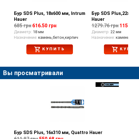
Бур SDS Plus, 18х600 мм, Intrum
Просмотр товара
Бур SDS Plus,22x800,
Просмотр тов
Hauer
Hauer
685 грн
616.50 грн
1279.76 грн
1151.78
Диаметр:
18 мм
Диаметр:
22 мм
Назначение:
камень,бетон,кирпич
Назначение:
камень,бето
КУПИТЬ
КУПИТ
Вы просматривали
Бур SDS Plus, 16x310 мм, Quattro Hauer
Просмотр товара