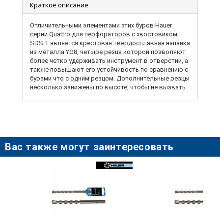
Краткое описание
Отличительными элементами этих буров Hauer
серии Quattro для перфораторов с хвостовиком
SDS + является крестовая твердосплавная напайка
из металла YG8, четыре резца которой позволяют
более четко удерживать инструмент в отверстии, а
также повышают его устойчивость по сравнению с
бурами что с одним резцом. Дополнительные резцы
несколько занижены по высоте, чтобы не вызвать
заклинивание. Корпус буров выполнен из
качественной стали, которая после
термообработки получает свойства, способные
противостоять сложным динамическим нагрузкам,
возникающим в процессе ударного сверления.
Спираль типа s4, состоящий из нескольких канавок,
Вас также могут заинтересовать
лучше и быстрее отводит крошку из отверстия, что
существенно сокращает расход времени и
повышает эффективность сверления. Особоя
геометрия спирали и усиленное тело уменьшают
вибрацию инструмента во время работы и
обеспечивают лучшую передачу энергии удара на
головку. Предназначены для сверления отверстий
в твердых материалах - бетоне, кирпиче,
железобетоне, камне, пеноблоках.