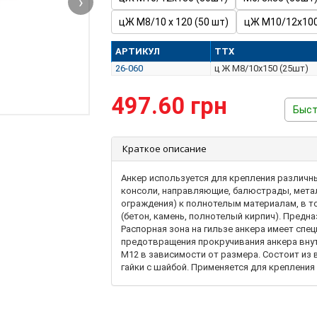
›
цЖ М8/10 х 120 (50 шт)
цЖ М10/12х100
АРТИКУЛ
ТТХ
26-060
ц Ж М8/10х150 (25шт)
497.60 грн
Быст
Краткое описание
Анкер используется для крепления различны
консоли, направляющие, балюстрады, метал
ограждения) к полнотелым материалам, в т
(бетон, камень, полнотелый кирпич). Предна
Распорная зона на гильзе анкера имеет сп
предотвращения прокручивания анкера вну
М12 в зависимости от размера. Состоит из в
гайки с шайбой. Применяется для крепления
фасадных конструкций, указателей и дорож
балок.