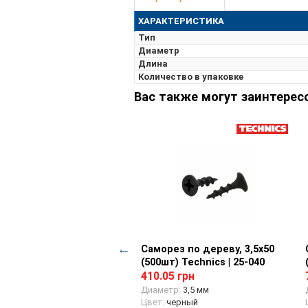
ХАРАКТЕРИСТИКА
Тип
Диаметр
Длина
Количество в упаковке
Вас также могут заинтерес
уп шестигранный/
Просмотр товара
Саморез по дереву, 3,5х50
Просмотр товара
ло, цБ М8/4,8х50 (300шт)
(500шт) Technics | 25-040
nics | 25-680
410.05 грн
84 грн
Диаметр:
3,5 мм
Цвет:
черный
ачение:
листовой металл,