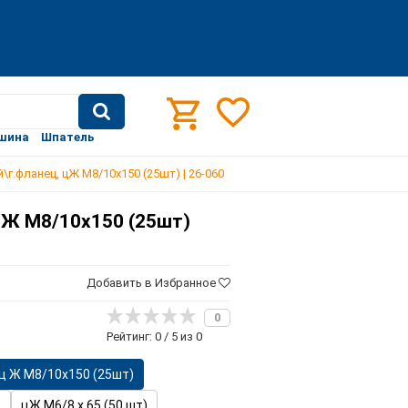
шина
Шпатель
\г.фланец, цЖ М8/10х150 (25шт) | 26-060
цЖ М8/10х150 (25шт)
Добавить в Избранное
0
Рейтинг: 0 / 5 из 0
ц Ж М8/10х150 (25шт)
)
цЖ М6/8 х 65 (50 шт)