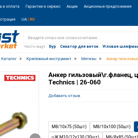
а и оплата
Гарантии и сервис
Акции
Акционные предложения
истрация
UA
| RU
Vist
market
Часто ищут:
Бур
Секатор для веток
Угловая шлифма
Каталог
Крепёжный инструмент
Метизы
Анкер гильзовый
Анкер гильзовый\г.фланец, 
Technics | 26-060
Добавить отзыв
М8/10х75 (50шт)
М8/10х100 (50шт)
цЖ М10/12х130 (30шт)
М6/8х85 (50шт