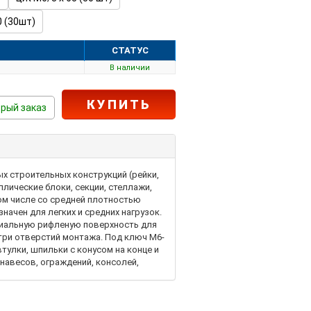
 (30шт)
СТАТУС
В наличии
КУПИТЬ
рый заказ
х строительных конструкций (рейки,
лические блоки, секции, стеллажи,
ом числе со средней плотностью
значен для легких и средних нагрузок.
ециальную рифленую поверхность для
три отверстий монтажа. Под ключ М6-
тулки, шпильки с конусом на конце и
 навесов, ограждений, консолей,
ных знаков, водостоков, деревянных