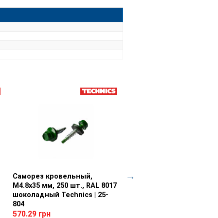
Саморез кровельный,
Просмотр товара
Шуруп шестигранный/
Просмотр товара
М4.8x35 мм, 250 шт., RAL 8017
дл.сверло, цБ М8/5,5х32
шоколадный Technics | 25-
(400шт) Technics | 25-730
804
727.58 грн
570.29 грн
Назначение:
металл, листово