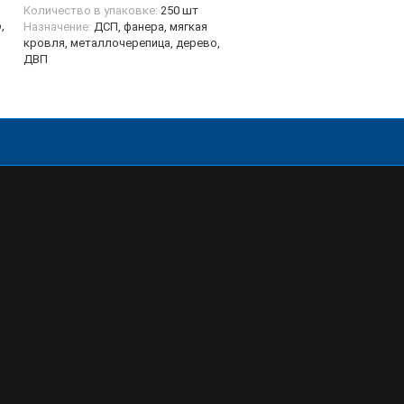
металл, ДВП, ДСП, фанера, м
Количество в упаковке:
250 шт
,
кровля, металлочерепица, д
Назначение:
ДСП, фанера, мягкая
фасадные конструкции
кровля, металлочерепица, дерево,
Количество в упаковке:
400 
ДВП