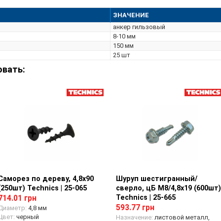
ЗНАЧЕНИЕ
анкер гильзовый
8-10 мм
150 мм
25 шт
овать:
Саморез по дереву, 4,8х90
Просмотр товара
Шуруп шестигранный/
Просмотр товара
(250шт) Technics | 25-065
сверло, цБ М8/4,8х19 (600шт)
Technics | 25-665
714.01 грн
593.77 грн
Диаметр:
4,8 мм
Цвет:
черный
Назначение:
листовой металл,