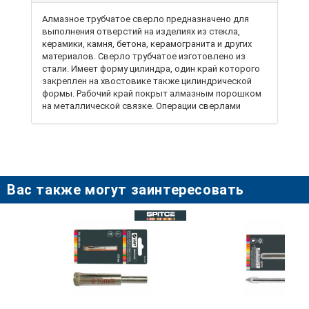
Алмазное трубчатое сверло предназначено для
выполнения отверстий на изделиях из стекла,
керамики, камня, бетона, керамогранита и других
материалов. Сверло трубчатое изготовлено ​​из
стали. Имеет форму цилиндра, один край которого
закреплен на хвостовике также цилиндрической
формы. Рабочий край покрыт алмазным порошком
на металлической связке. Операции сверлами
алмазными по стеклу выполняются с применением
воды или другой СОЖ (специальной охлаждающей
жидкости). Обрабатываемую поверхность следует
очистить от мусора и посторонних предметов и
закрепить на ровной горизонтальной плоскости.
Вас также могут заинтересовать