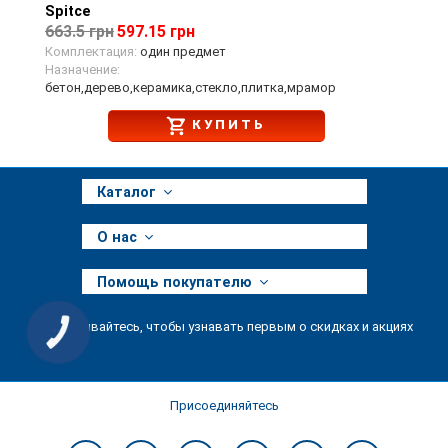
Spitce
663.5 грн
597.15 грн
Комплектация:
один предмет
Назначение:
бетон,дерево,керамика,стекло,плитка,мрамор
КУПИТЬ
Каталог
О нас
Помощь покупателю
Подписывайтесь, чтобы узнавать первым о скидках и акциях
КНОПКА
ЗВ'ЯЗКУ
Присоединяйтесь