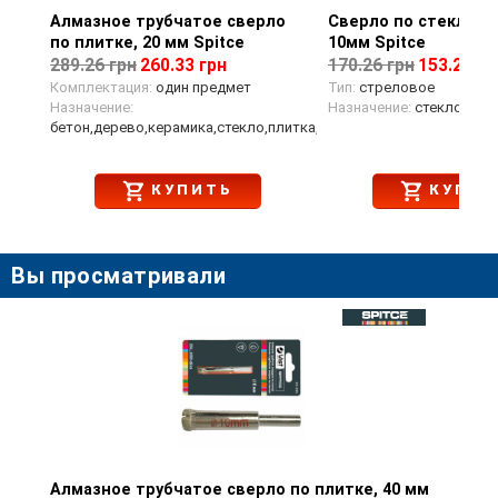
Алмазное трубчатое сверло
Просмотр товара
Сверло по стеклу и 
Просмотр тов
по плитке, 20 мм Spitce
10мм Spitce
289.26 грн
260.33 грн
170.26 грн
153.23 гр
Комплектация:
один предмет
Тип:
стреловое
Назначение:
Назначение:
стекло,плит
бетон,дерево,керамика,стекло,плитка,мрамор
КУПИТЬ
КУПИТ
Вы просматривали
Алмазное трубчатое сверло по плитке, 40 мм
Просмотр товара