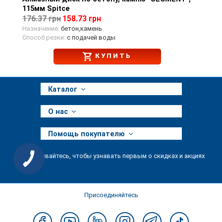
115мм Spitce
176.37 грн
158.73 грн
Назначение:
бетон,камень
Способ резки:
с подачей воды
КУПИТЬ
Каталог
О нас
Помощь покупателю
Подписывайтесь, чтобы узнавать первым о скидках и акциях
КНОПКА
ЗВ'ЯЗКУ
Присоединяйтесь