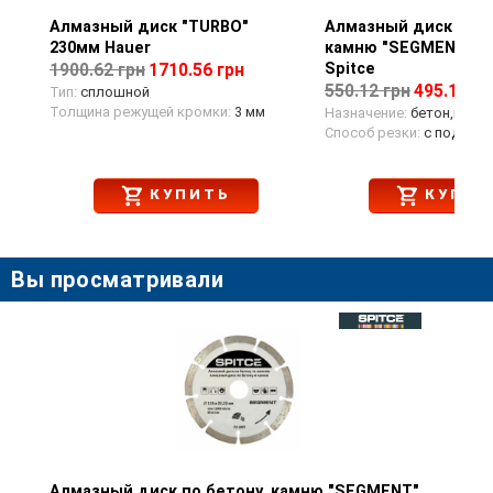
Алмазный диск "TURBO"
Просмотр товара
Алмазный диск по б
Просмотр тов
230мм Hauer
камню "SEGMENT", 
Spitce
1900.62 грн
1710.56 грн
550.12 грн
495.11 гр
Тип:
сплошной
Толщина режущей кромки:
3 мм
Назначение:
бетон,каме
Способ резки:
с подачей
КУПИТЬ
КУПИТ
Вы просматривали
Алмазный диск по бетону, камню "SEGMENT",
Просмотр товара